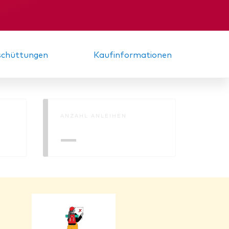
Gründungs­urkunde
sschüttungen
Kaufinformationen
ANZAHL ANLEIHEN
—