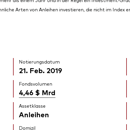
mehr als einem Jahr und in der Regel ein Investment-Gra
liche Arten von Anleihen investieren, die nicht im Index e
Notierungsdatum
21. Feb. 2019
Fondsvolumen
4,46 $
Mrd
Assetklasse
Anleihen
Domizil