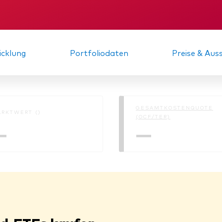
KID
Zwischenbericht
cklung
Portfoliodaten
Preise & Au
GESAMTKOSTENQUOTE
RKTWERT ()
(OCF/TER)
—
—