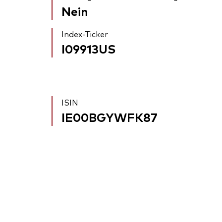
Nein
Index-Ticker
I09913US
ISIN
IE00BGYWFK87