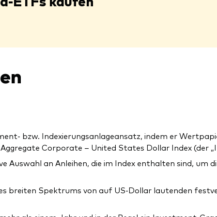
rd-ETFs kaufen
nen
ent- bzw. Indexierungsanlageansatz, indem er Wertpapier
ggregate Corporate – United States Dollar Index (der „I
ive Auswahl an Anleihen, die im Index enthalten sind, um d
es breiten Spektrums von auf US-Dollar lautenden festve