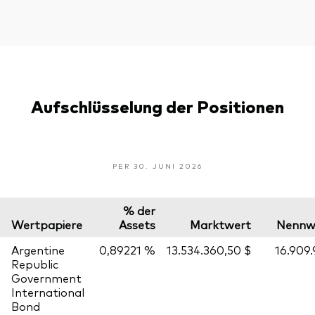
Aufschlüsselung der Positionen
PER 30. JUNI 2026
% der
Wertpapiere
Assets
Marktwert
Nennw
Argentine
0,89221 %
13.534.360,50 $
16.909
Republic
Government
International
Bond