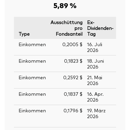
5,89 %
Ausschüttung
Ex-
pro
Dividenden-
Type
Fondsanteil
Tag
Stich
Einkommen
0,2005 $
16. Juli
17. Ju
2026
2026
Einkommen
0,1823 $
18. Juni
19. J
2026
2026
Einkommen
0,2592 $
21. Mai
22. M
2026
2026
Einkommen
0,1837 $
16. Apr.
17. Ap
2026
2026
Einkommen
0,1796 $
19. März
20.
2026
März
2026