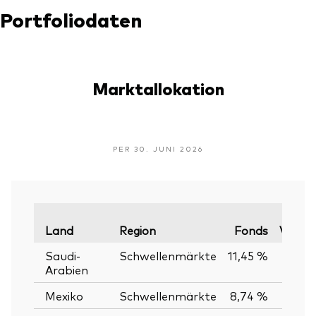
Portfoliodaten
Marktallokation
PER 30. JUNI 2026
Land
Region
Fonds
Vergle
Saudi-
Schwellenmärkte
11,45 %
Arabien
Mexiko
Schwellenmärkte
8,74 %