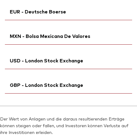
Börsenticker:
Ticker iNav Bloomberg:
VDET
IVEMTEUR
Reuters:
VDETCHF.S
EUR - Deutsche Boerse
Bloomberg:
VEMT NA
SEDOL:
BD98027
Börsenticker:
VEMT
Börsenticker:
Ticker iNav Bloomberg:
VEMT
IVEMTEUR
ISIN:
IE00BZ163L38
MXN - Bolsa Mexicana De Valores
Bloomberg:
VGEM GY
Reuters:
VEMT.AS
Börsenticker:
VGEM
SEDOL:
Bloomberg:
BD97ZW9
VDETN MM
ISIN:
IE00BZ163L38
USD - London Stock Exchange
ISIN:
IE00BZ163L38
Reuters:
VGEM.DE
Reuters:
VDETN.MX
SEDOL:
Ticker iNav Bloomberg:
BZCNZP1
IVDETUSD
SEDOL:
BG0SHV5
GBP - London Stock Exchange
Bloomberg:
VDET LN
ISIN:
IE00BZ163L38
Ticker iNav Bloomberg:
IVEMTGBP
Reuters:
VDET.L
Bloomberg:
VEMT LN
SEDOL:
BYM2WG1
Der Wert von Anlagen und die daraus resultierenden Erträge
ISIN:
IE00BZ163L38
können steigen oder fallen, und Investoren können Verluste auf
Börsenticker:
VDET
Reuters:
VEMT.L
ihre Investitionen erleiden.