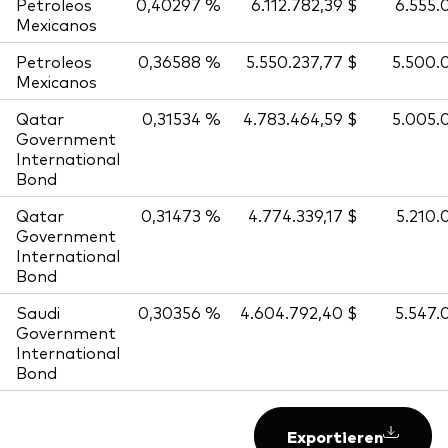
Petroleos
0,40297 %
6.112.782,39 $
6.555.
Mexicanos
Petroleos
0,36588 %
5.550.237,77 $
5.500.
Mexicanos
Qatar
0,31534 %
4.783.464,59 $
5.005.
Government
International
Bond
Qatar
0,31473 %
4.774.339,17 $
5.210.
Government
International
Bond
Saudi
0,30356 %
4.604.792,40 $
5.547.
Government
International
Bond
Exportieren