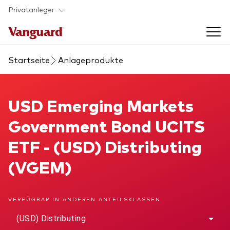
Skip to main content
Privatanleger
Startseite
Anlageprodukte
Indexfonds & ETFs
Back to main menu
USD Emerging Markets Government Bond UCITS ETF
USD Emerging Markets
Wissen
Government Bond UCITS
Produkte handeln
Back to main menu
Veranstaltungen
ETF - (USD) Distributing
Anbieterliste
(VGEM)
Aktuelles
Produkte im Überblick
Über uns
Produktliste
VERFÜGBAR IN ANDEREN ANTEILSKLASSEN
Back to main menu
Fondsdokumente
Jetzt investieren
(USD) Distributing