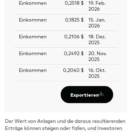
Einkommen
0,2518 $
19. Feb.
20. F
2026
2026
Einkommen
0,1825 $
15. Jan.
16. J
2026
2026
Einkommen
0,2106 $
18. Dez.
19. D
2025
2025
Einkommen
0,2492 $
20. Nov.
21. N
2025
2025
Einkommen
0,2040 $
16. Okt.
17. O
2025
2025
Exportieren
Der Wert von Anlagen und die daraus resultierenden
Erträge können steigen oder fallen, und Investoren