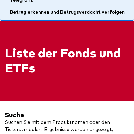
Über uns
Unser Angebot
Betrug erkennen und Betrugsverdacht verfolgen
Unsere Mission
ETFs
Sicherheit
Indexfonds
Kontakt
Aktien
Ratgeber
Liste der Fonds und
Anleihen
ETF-Wissen
ETFs
Multi-Asset
Unsere Anlageprinzipien
Im Fokus
Welt-ETFs
Länder-ETFs
Suche
LifeStrategy
Suchen Sie mit dem Produktnamen oder den
Tickersymbolen. Ergebnisse werden angezeigt,