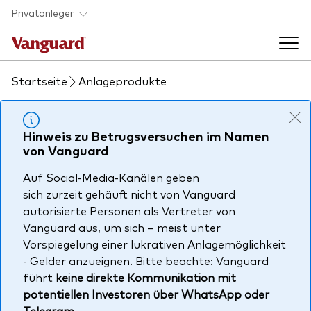
Skip to main content
Privatanleger
Startseite
Anlageprodukte
Indexfonds & ETFs
Back to main menu
Hinweis zu Betrugsversuchen im Namen
Wissen
von Vanguard
Produkte handeln
Auf Social-Media-Kanälen geben
Back to main menu
Veranstaltungen
sich zurzeit gehäuft nicht von Vanguard
Anbieterliste
autorisierte Personen als Vertreter von
Aktuelles
Vanguard aus, um sich – meist unter
Produkte im Überblick
Über uns
Vorspiegelung einer lukrativen Anlagemöglichkeit
Produktliste
- Gelder anzueignen. Bitte beachte: Vanguard
führt
keine direkte Kommunikation mit
Back to main menu
Fondsdokumente
potentiellen Investoren über WhatsApp oder
Jetzt investieren
Telegram
.