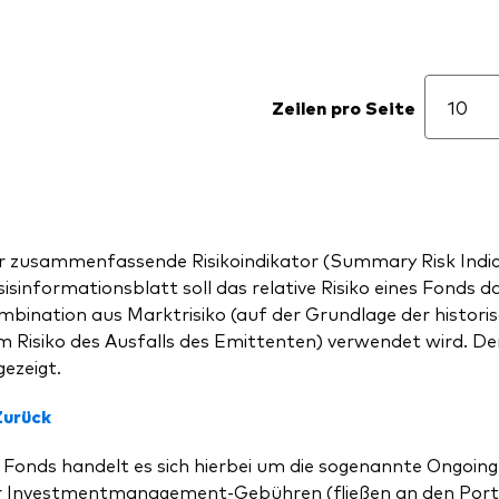
Zeilen pro Seite
r zusammenfassende Risikoindikator (Summary Risk Indica
isinformationsblatt soll das relative Risiko eines Fonds d
bination aus Marktrisiko (auf der Grundlage der historisch
 Risiko des Ausfalls des Emittenten) verwendet wird. Der 
ezeigt.
Zurück
 Fonds handelt es sich hierbei um die sogenannte Ongoing
r Investmentmanagement-Gebühren (fließen an den Portfo