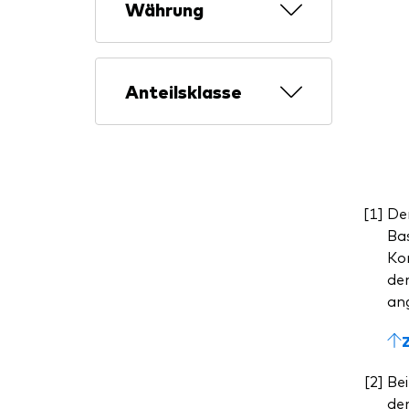
Währung
Anteilsklasse
De
Bas
Kom
dem
ang
Bei
de