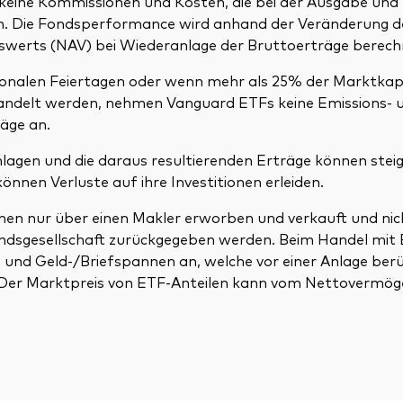
 keine Kommissionen und Kosten, die bei der Ausgabe un
en. Die Fondsperformance wird anhand der Veränderung d
erts (NAV) bei Wiederanlage der Bruttoerträge berech
tionalen Feiertagen oder wenn mehr als 25% der Marktkapi
andelt werden, nehmen Vanguard ETFs keine Emissions- 
äge an.
lagen und die daraus resultierenden Erträge können steig
önnen Verluste auf ihre Investitionen erleiden.
nen nur über einen Makler erworben und verkauft und nic
ndsgesellschaft zurückgegeben werden. Beim Handel mit 
und Geld-/Briefspannen an, welche vor einer Anlage berü
 Der Marktpreis von ETF-Anteilen kann vom Nettovermö