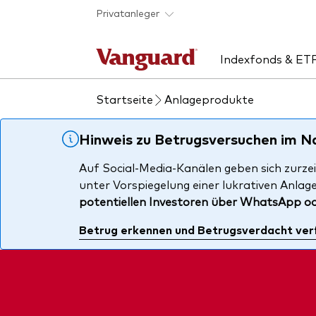
Skip to main content
Privatanleger
Indexfonds & ET
Startseite
Anlageprodukte
Produkte handeln
Aktuelles
Über uns
Uns
Rat
Anbieterliste
Unsere Mission
ETF
ETF
Hinweis zu Betrugsversuchen im 
Produkte im Überblick
Sicherheit
Inde
Unse
Auf Social-Media-Kanälen geben sich zurzei
unter Vorspiegelung einer lukrativen Anlag
Produktliste
Kontakt
Akti
potentiellen Investoren über WhatsApp o
Fondsdokumente
Anle
Betrug erkennen und Betrugsverdacht ver
Mult