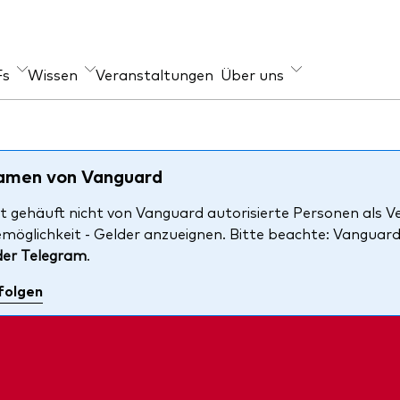
Fs
Wissen
Veranstaltungen
Über uns
er Angebot
geber
Im Fokus
s
-Wissen
Welt-ETFs
Namen von Vanguard
xfonds
re Anlageprinzipien
Länder-ETFs
t gehäuft nicht von Vanguard autorisierte Personen als V
emöglichkeit - Gelder anzueignen. Bitte beachte: Vanguar
en
LifeStrategy
der Telegram
.
ihen
folgen
i-Asset