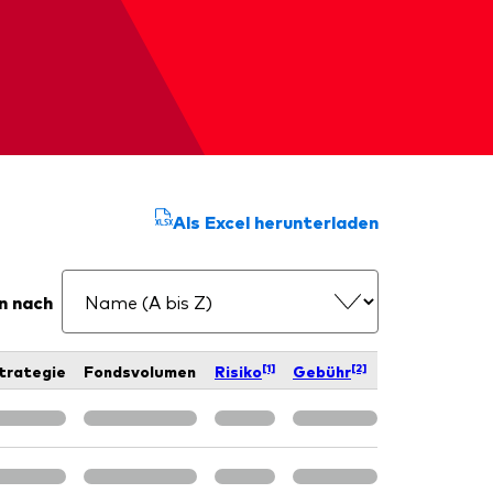
Als Excel herunterladen
n nach
[1]
[2]
trategie
Fondsvolumen
Risiko
Gebühr