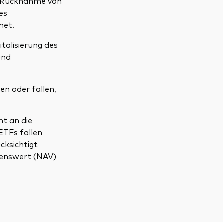
d Rücknahme von
es
net.
talisierung des
und
en oder fallen,
ht an die
ETFs fallen
cksichtigt
genswert (NAV)