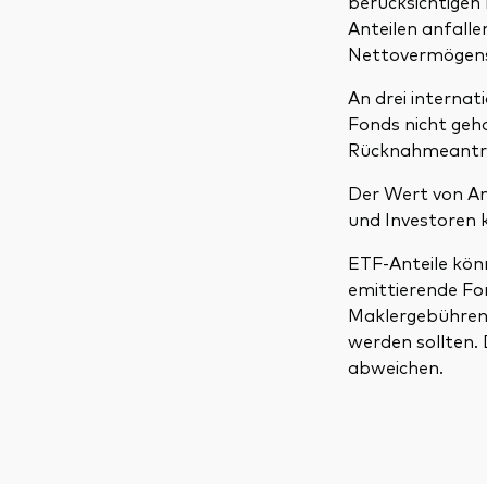
berücksichtigen
Anteilen anfall
Nettovermögensw
An drei interna
Fonds nicht geh
Rücknahmeantr
Der Wert von An
und Investoren k
ETF-Anteile kön
emittierende Fo
Maklergebühren 
werden sollten.
abweichen.