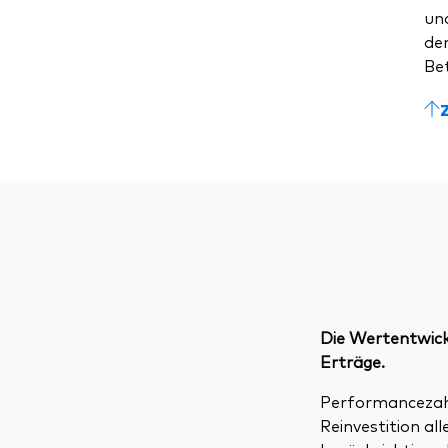
un
dem
Be
Die Wertentwickl
Erträge.
Performancezahle
Reinvestition a