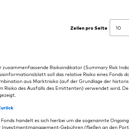
Zeilen pro Seite
r zusammenfassende Risikoindikator (Summary Risk Indica
isinformationsblatt soll das relative Risiko eines Fonds d
bination aus Marktrisiko (auf der Grundlage der historisch
 Risiko des Ausfalls des Emittenten) verwendet wird. Der 
ezeigt.
Zurück
 Fonds handelt es sich hierbei um die sogenannte Ongoing
r Investmentmanagement-Gebühren (fließen an den Portfo