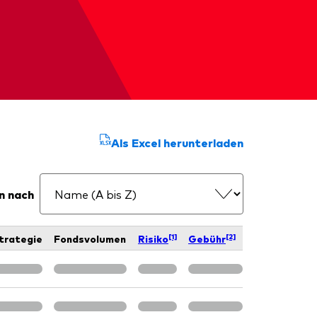
Als Excel herunterladen
n nach
[1]
[2]
trategie
Fondsvolumen
Risiko
Gebühr