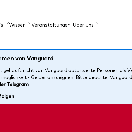
Fs
Wissen
Veranstaltungen
Über uns
er Angebot
geber
Im Fokus
s
-Wissen
Welt-ETFs
Namen von Vanguard
xfonds
re Anlageprinzipien
Länder-ETFs
t gehäuft nicht von Vanguard autorisierte Personen als V
emöglichkeit - Gelder anzueignen. Bitte beachte: Vanguar
en
LifeStrategy
der Telegram
.
ihen
folgen
i-Asset