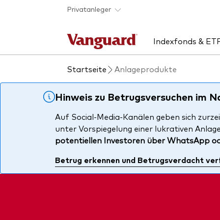
Skip to main content
Privatanleger
Indexfonds & ET
Startseite
Anlageprodukte
Produkte handeln
Aktuelles
Über uns
Uns
Rat
Anbieterliste
Unsere Mission
ETF
ETF
Hinweis zu Betrugsversuchen im 
Produkte im Überblick
Sicherheit
Inde
Unse
Auf Social-Media-Kanälen geben sich zurzei
unter Vorspiegelung einer lukrativen Anlag
Produktliste
Kontakt
Akti
potentiellen Investoren über WhatsApp o
Fondsdokumente
Anle
Betrug erkennen und Betrugsverdacht ver
Mult