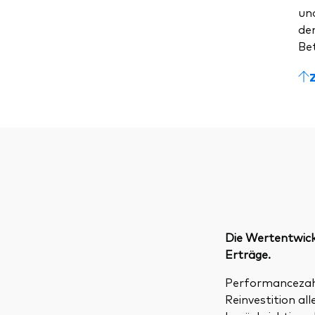
un
dem
Be
Die Wertentwickl
Erträge.
Performancezahle
Reinvestition a