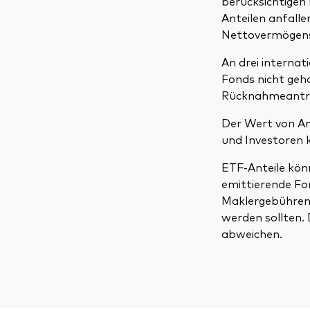
berücksichtigen
Anteilen anfall
Nettovermögensw
An drei interna
Fonds nicht geh
Rücknahmeantr
Der Wert von An
und Investoren k
ETF-Anteile kön
emittierende Fo
Maklergebühren 
werden sollten.
abweichen.