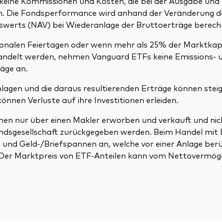
 keine Kommissionen und Kosten, die bei der Ausgabe un
en. Die Fondsperformance wird anhand der Veränderung d
erts (NAV) bei Wiederanlage der Bruttoerträge berech
tionalen Feiertagen oder wenn mehr als 25% der Marktkapi
andelt werden, nehmen Vanguard ETFs keine Emissions- 
äge an.
lagen und die daraus resultierenden Erträge können steig
önnen Verluste auf ihre Investitionen erleiden.
nen nur über einen Makler erworben und verkauft und nic
ndsgesellschaft zurückgegeben werden. Beim Handel mit 
und Geld-/Briefspannen an, welche vor einer Anlage berü
 Der Marktpreis von ETF-Anteilen kann vom Nettovermö