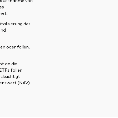
d Rücknahme von
es
net.
talisierung des
und
en oder fallen,
ht an die
ETFs fallen
cksichtigt
genswert (NAV)