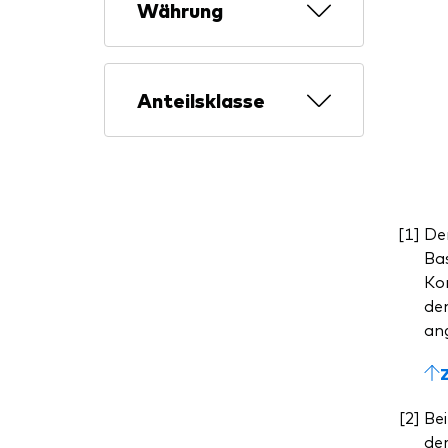
Währung
Anteilsklasse
De
Bas
Kom
dem
ang
Bei
de