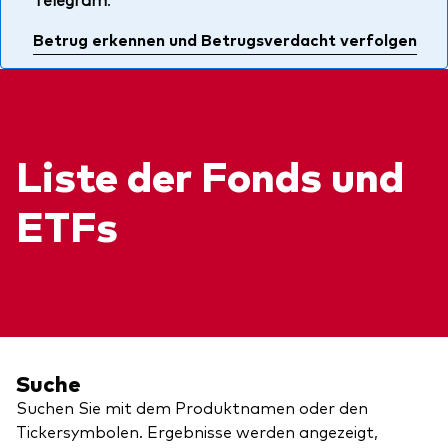
Über uns
Unser Angebot
Betrug erkennen und Betrugsverdacht verfolgen
Unsere Mission
ETFs
Sicherheit
Indexfonds
Kontakt
Aktien
Ratgeber
Liste der Fonds und
Anleihen
ETF-Wissen
ETFs
Multi-Asset
Unsere Anlageprinzipien
Im Fokus
Welt-ETFs
Länder-ETFs
Suche
LifeStrategy
Suchen Sie mit dem Produktnamen oder den
Tickersymbolen. Ergebnisse werden angezeigt,