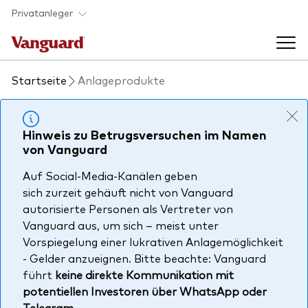
Skip to main content
Privatanleger
Startseite
Anlageprodukte
Indexfonds & ETFs
Back to main menu
Hinweis zu Betrugsversuchen im Namen
Wissen
von Vanguard
Produkte handeln
Auf Social-Media-Kanälen geben
Back to main menu
Veranstaltungen
sich zurzeit gehäuft nicht von Vanguard
Anbieterliste
autorisierte Personen als Vertreter von
Aktuelles
Vanguard aus, um sich – meist unter
Produkte im Überblick
Über uns
Vorspiegelung einer lukrativen Anlagemöglichkeit
Produktliste
- Gelder anzueignen. Bitte beachte: Vanguard
führt
keine direkte Kommunikation mit
Back to main menu
Fondsdokumente
potentiellen Investoren über WhatsApp oder
Jetzt investieren
Telegram
.