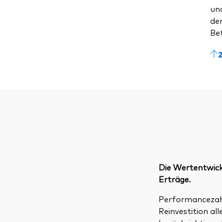
un
dem
Be
Die Wertentwickl
Erträge.
Performancezahle
Reinvestition a