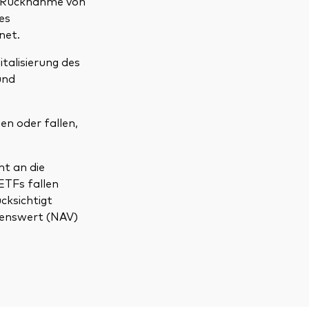
d Rücknahme von
es
net.
talisierung des
und
en oder fallen,
ht an die
ETFs fallen
cksichtigt
genswert (NAV)