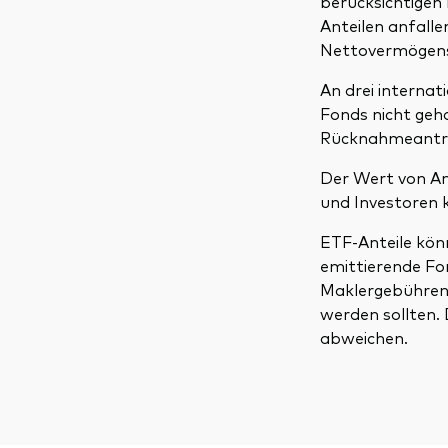
berücksichtigen
Anteilen anfall
Nettovermögensw
An drei interna
Fonds nicht geh
Rücknahmeantr
Der Wert von An
und Investoren k
ETF-Anteile kön
emittierende Fo
Maklergebühren 
werden sollten.
abweichen.