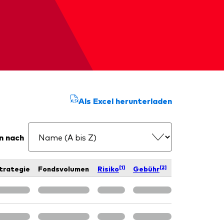
Als Excel herunterladen
n nach
[1]
[2]
trategie
Fondsvolumen
Risiko
Gebühr