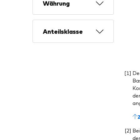
Währung
Anteilsklasse
De
Bas
Kom
dem
ang
Bei
de