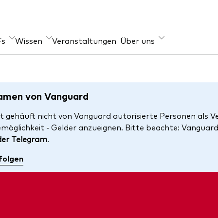
Fs
Wissen
Veranstaltungen
Über uns
er Angebot
geber
Im Fokus
s
-Wissen
Welt-ETFs
Namen von Vanguard
xfonds
re Anlageprinzipien
Länder-ETFs
t gehäuft nicht von Vanguard autorisierte Personen als V
emöglichkeit - Gelder anzueignen. Bitte beachte: Vanguar
en
LifeStrategy
der Telegram
.
ihen
folgen
i-Asset