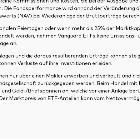
 keine Kommissionen und Kosten, die bei der Ausgabe un
en. Die Fondsperformance wird anhand der Veränderung d
erts (NAV) bei Wiederanlage der Bruttoerträge berech
tionalen Feiertagen oder wenn mehr als 25% der Marktkapi
andelt werden, nehmen Vanguard ETFs keine Emissions- 
äge an.
lagen und die daraus resultierenden Erträge können steig
önnen Verluste auf ihre Investitionen erleiden.
nen nur über einen Makler erworben und verkauft und nic
ndsgesellschaft zurückgegeben werden. Beim Handel mit 
und Geld-/Briefspannen an, welche vor einer Anlage berü
 Der Marktpreis von ETF-Anteilen kann vom Nettovermö