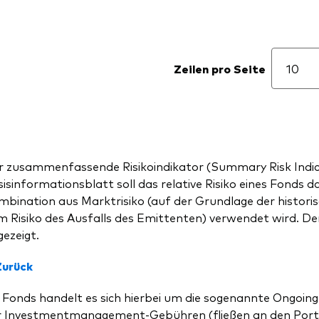
Zeilen pro Seite
r zusammenfassende Risikoindikator (Summary Risk Indica
isinformationsblatt soll das relative Risiko eines Fonds d
bination aus Marktrisiko (auf der Grundlage der historisch
 Risiko des Ausfalls des Emittenten) verwendet wird. Der 
ezeigt.
Zurück
 Fonds handelt es sich hierbei um die sogenannte Ongoing
r Investmentmanagement-Gebühren (fließen an den Portfo