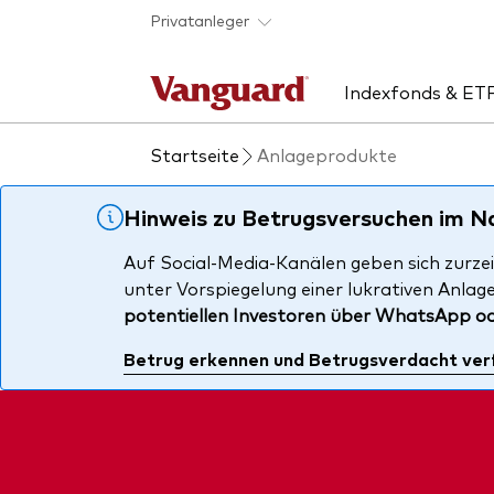
Skip to main content
Privatanleger
Indexfonds & ET
Startseite
Anlageprodukte
Produkte handeln
Aktuelles
Über uns
Uns
Rat
Anbieterliste
Unsere Mission
ETF
ETF
Hinweis zu Betrugsversuchen im 
Produkte im Überblick
Sicherheit
Inde
Unse
Auf Social-Media-Kanälen geben sich zurzei
unter Vorspiegelung einer lukrativen Anlag
Produktliste
Kontakt
Akti
potentiellen Investoren über WhatsApp o
Fondsdokumente
Anle
Betrug erkennen und Betrugsverdacht ver
Mult