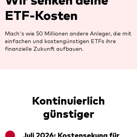
Über uns
Unser Angebot
ETF-Kosten
Unsere Mission
ETFs
Sicherheit
Indexfonds
Mach's wie 50 Millionen andere Anleger, die mit
einfachen und kostengünstigen ETFs ihre
Kontakt
Aktien
Ratgeber
finanzielle Zukunft aufbauen.
Anleihen
ETF-Wissen
Multi-Asset
Unsere Anlageprinzipien
Im Fokus
Kontinuierlich
Welt-ETFs
günstiger
Länder-ETFs
LifeStrategy
Juli 2026: Kostensekung für