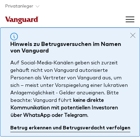
Skip to main content
Privatanleger
Indexfonds & ETFs
Hinweis zu Betrugsversuchen im Namen
von Vanguard
Back to main menu
Wissen
Auf Social-Media-Kanälen geben sich zurzeit
gehäuft nicht von Vanguard autorisierte
Personen als Vertreter von Vanguard aus, um
Produkte handeln
Back to main menu
Veranstaltungen
sich – meist unter Vorspiegelung einer lukrativen
Anbieterliste
Anlagemöglichkeit - Gelder anzueignen. Bitte
beachte: Vanguard führt
keine direkte
Aktuelles
Produkte im Überblick
Über uns
Kommunikation mit potentiellen Investoren
Produktliste
über WhatsApp oder Telegram
.
Back to main menu
Fondsdokumente
Betrug erkennen und Betrugsverdacht verfolgen
Jetzt investieren