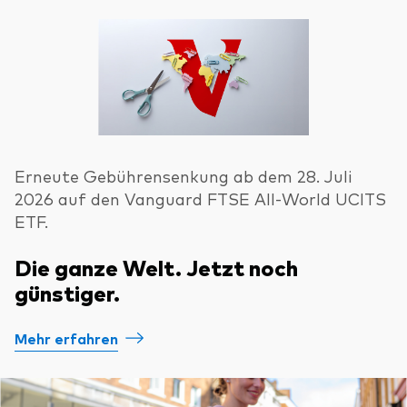
Über uns
Unser Angebot
Unsere Mission
ETFs
Sicherheit
Indexfonds
Kontakt
Aktien
Ratgeber
Anleihen
ETF-Wissen
Erneute Gebührensenkung ab dem 28. Juli
Multi-Asset
2026 auf den Vanguard FTSE All-World UCITS
Unsere Anlageprinzipien
ETF.
Im Fokus
Die ganze Welt. Jetzt noch
günstiger.
Welt-ETFs
Länder-ETFs
Mehr erfahren
LifeStrategy