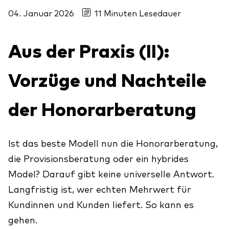
Aktien
Über Vanguard
04. Januar 2026
11 Minuten Lesedauer
Aktive Fonds
Anleihen
Aus der Praxis (II):
ESG / SRI
Vorzüge und Nachteile
Events
ETFs
Indexfonds
der Honorarberatung
Säulen
LifeStrategy
Erfolgreiche Unternehmensführung
Modellportfolios
Ist das beste Modell nun die Honorarberatung,
Kontakt
Kundenbeziehungen
die Provisionsberatung oder ein hybrides
Multi-asset
Financial Planning
Model? Darauf gibt keine universelle Antwort.
Money market
Langfristig ist, wer echten Mehrwert für
Investment Know how
Kundinnen und Kunden liefert. So kann es
Marktkommentare
Marktausblick 2026
Investieren mit uns
gehen.