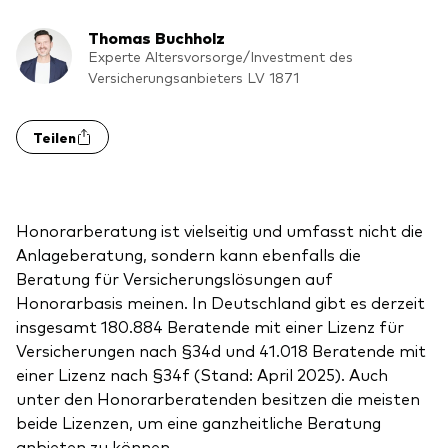
Benchmark-Anbieter
Ihr Wissenshub: Studien & Analysen
Thomas Buchholz
Fondsdokumente und Richtlinien
Experte Altersvorsorge/Investment des
Versicherungsanbieters LV 1871
Vanguard Produkte kaufen
Betrugsprävention
Teilen
Index-Exposure-Analyse
Honorarberatung ist vielseitig und umfasst nicht die
Anlageberatung, sondern kann ebenfalls die
Beratung für Versicherungslösungen auf
Dokumente, die Vertrauen schaffen
Honorarbasis meinen. In Deutschland gibt es derzeit
insgesamt 180.884 Beratende mit einer Lizenz für
Versicherungen nach §34d und 41.018 Beratende mit
einer Lizenz nach §34f (Stand: April 2025). Auch
unter den Honorarberatenden besitzen die meisten
beide Lizenzen, um eine ganzheitliche Beratung
anbieten zu können.