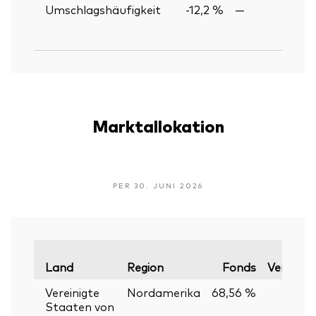
Umschlagshäufigkeit
-12,2 %
—
Marktallokation
PER 30. JUNI 2026
Land
Region
Fonds
Vergleic
Vereinigte
Nordamerika
68,56 %
6
Staaten von