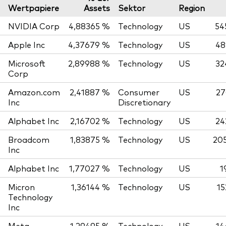
Wertpapiere
Assets
Sektor
Region
NVIDIA Corp
4,88365 %
Technology
US
54
Apple Inc
4,37679 %
Technology
US
48
Microsoft
2,89988 %
Technology
US
32
Corp
Amazon.com
2,41887 %
Consumer
US
27
Inc
Discretionary
Alphabet Inc
2,16702 %
Technology
US
24
Broadcom
1,83875 %
Technology
US
205
Inc
Alphabet Inc
1,77027 %
Technology
US
1
Micron
1,36144 %
Technology
US
15
Technology
Inc
Meta
1,29495 %
Technology
US
14