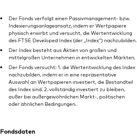
Der Fonds verfolgt einen Passivmanagement- bzw.
Indexierungsanlageansatz, indem er Wertpapiere
physisch erwirbt und versucht, die Wertentwicklung
Ressourcen
des FTSE Developed Index (der „Index“) nachzubilden.
Der Index besteht aus Aktien von großen und
Marktvolatilität
mittelgroßen Unternehmen in entwickelten Märkten.
Research
Der Fonds versucht: 1. die Wertentwicklung des Index
nachzubilden, indem er in eine repräsentative
Auswahl an Wertpapieren investiert, die Bestandteil
Anbieterliste
des Index sind. 2. vollständig investiert zu bleiben,
außer bei außergewöhnlichen Markt-, politischen
Vanguard Modellportfolios
oder ähnlichen Bedingungen.
Vanguard Beratungsstudie
Fondsdaten