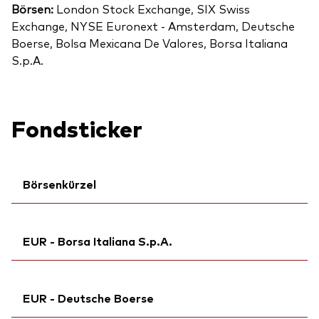
Börsen:
London Stock Exchange, SIX Swiss
Exchange, NYSE Euronext - Amsterdam, Deutsche
Boerse, Bolsa Mexicana De Valores, Borsa Italiana
S.p.A.
Fondsticker
Börsenkürzel
Ticker iNav Bloomberg:
IVEVEEUR
EUR - Borsa Italiana S.p.A.
Bloomberg:
VGVE GY
Börsenticker:
VGVE
Ticker iNav Bloomberg:
IVEVEEUR
ISIN:
IE00BKX55T58
EUR - Deutsche Boerse
Börsenticker:
VEVE
MEX ID:
VIAAHT