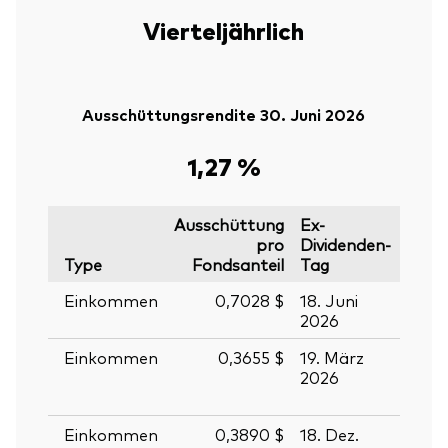
Vierteljährlich
Ausschüttungsrendite 30. Juni 2026
1,27 %
Ausschüttung
Ex-
pro
Dividenden-
Type
Fondsanteil
Tag
Stich
Einkommen
0,7028 $
18. Juni
19. J
2026
2026
Einkommen
0,3655 $
19. März
20.
2026
März
2026
Einkommen
0,3890 $
18. Dez.
19. D