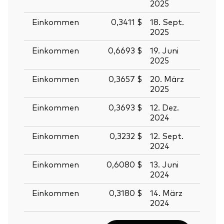
2025
2025
Einkommen
0,3411 $
18. Sept.
19. S
2025
2025
Einkommen
0,6693 $
19. Juni
20. J
2025
2025
Einkommen
0,3657 $
20. März
21. M
2025
2025
Einkommen
0,3693 $
12. Dez.
13. D
2024
2024
Einkommen
0,3232 $
12. Sept.
13. S
2024
2024
Einkommen
0,6080 $
13. Juni
14. J
2024
2024
Einkommen
0,3180 $
14. März
15. M
2024
2024