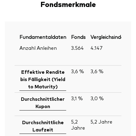
Fondsmerkmale
Fundamentaldaten
Fonds
Vergleichsindex
P
Anzahl Anleihen
3.564
4.147
30
Ju
2
3,6 %
3,6 %
30
Effektive Rendite
Ju
bis Fälligkeit (Yield
2
to Maturity)
3,1 %
3,0 %
30
Durchschnittlicher
Ju
Kupon
2
5,2
5,2
Jahre
30
Durchschnittliche
Jahre
Ju
Laufzeit
2