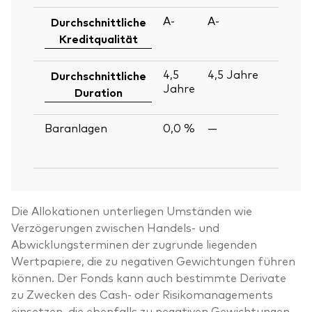
A-
A-
30
Durchschnittliche
Ju
Kreditqualität
2
4,5
4,5
Jahre
30
Durchschnittliche
Jahre
Ju
Duration
2
Baranlagen
0,0 %
—
30
Ju
2
Die Allokationen unterliegen Umständen wie
Verzögerungen zwischen Handels- und
Abwicklungsterminen der zugrunde liegenden
Wertpapiere, die zu negativen Gewichtungen führen
können. Der Fonds kann auch bestimmte Derivate
zu Zwecken des Cash- oder Risikomanagements
einsetzen, die ebenfalls zu negativen Gewichtungen