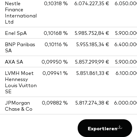
Nestle
0,10318 %
6.074.227,35 €
6.050.00
Finance
International
Ltd
Enel SpA
0,10168 %
5.985.752,84 €
5.900.00
BNP Paribas
0,10116 %
5.955.185,34 €
6.400.00
SA
AXA SA
0,09950 %
5.857.299,99 €
5.900.00
LVMH Moet
0,09941 %
5.851.861,33 €
6.100.0
Hennessy
Louis Vuitton
SE
JPMorgan
0,09882 %
5.817.274,38 €
6.000.00
Chase & Co
Exportieren