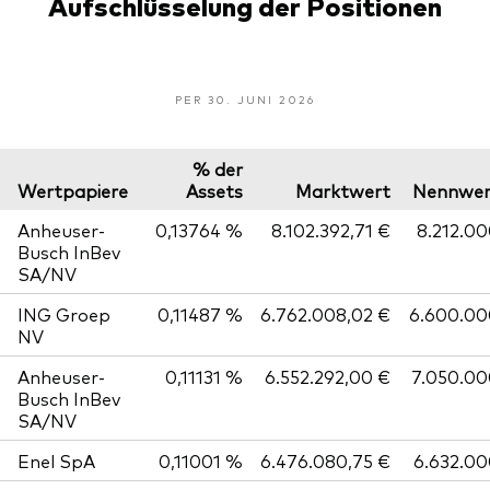
Aufschlüsselung der Positionen
PER 30. JUNI 2026
% der
Wertpapiere
Assets
Marktwert
Nennwer
Anheuser-
0,13764 %
8.102.392,71 €
8.212.0
Busch InBev
SA/NV
ING Groep
0,11487 %
6.762.008,02 €
6.600.00
NV
Anheuser-
0,11131 %
6.552.292,00 €
7.050.00
Busch InBev
SA/NV
Enel SpA
0,11001 %
6.476.080,75 €
6.632.0