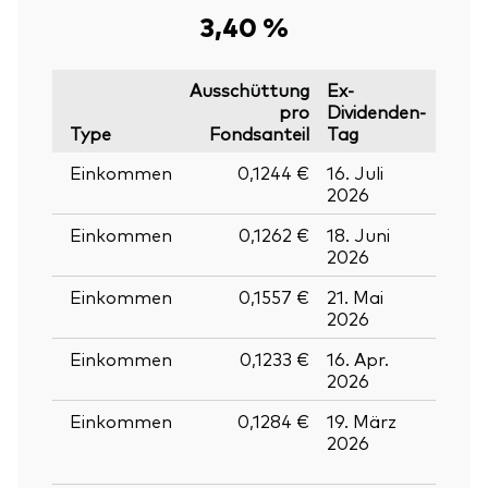
3,40 %
Ausschüttung
Ex-
pro
Dividenden-
Type
Fondsanteil
Tag
Stich
Einkommen
0,1244 €
16. Juli
17. Ju
2026
2026
Einkommen
0,1262 €
18. Juni
19. J
2026
2026
Einkommen
0,1557 €
21. Mai
22. M
2026
2026
Einkommen
0,1233 €
16. Apr.
17. Ap
2026
2026
Zurück nach
Einkommen
0,1284 €
19. März
20.
2026
März
2026