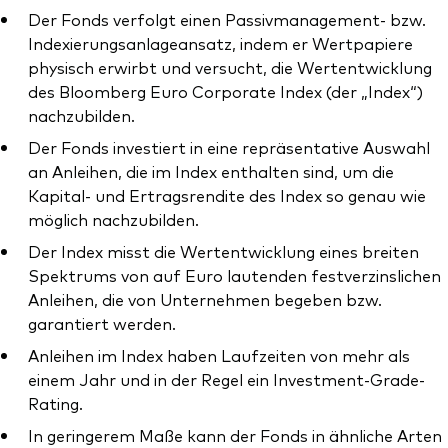
Der Fonds verfolgt einen Passivmanagement- bzw.
Indexierungsanlageansatz, indem er Wertpapiere
physisch erwirbt und versucht, die Wertentwicklung
des Bloomberg Euro Corporate Index (der „Index“)
nachzubilden.
Ressourcen
Der Fonds investiert in eine repräsentative Auswahl
Marktvolatilität
an Anleihen, die im Index enthalten sind, um die
Kapital- und Ertragsrendite des Index so genau wie
Research
möglich nachzubilden.
Der Index misst die Wertentwicklung eines breiten
Spektrums von auf Euro lautenden festverzinslichen
Anbieterliste
Anleihen, die von Unternehmen begeben bzw.
garantiert werden.
Vanguard Modellportfolios
Anleihen im Index haben Laufzeiten von mehr als
Vanguard Beratungsstudie
einem Jahr und in der Regel ein Investment-Grade-
Rating.
In geringerem Maße kann der Fonds in ähnliche Arten