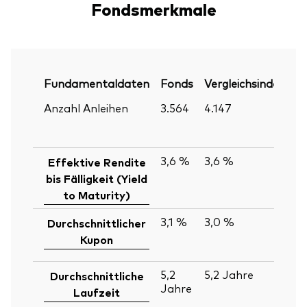
Fondsmerkmale
Fundamentaldaten
Fonds
Vergleichsindex
P
Anzahl Anleihen
3.564
4.147
30
Ju
2
3,6 %
3,6 %
30
Effektive Rendite
Ju
bis Fälligkeit (Yield
2
to Maturity)
3,1 %
3,0 %
30
Durchschnittlicher
Ju
Kupon
2
5,2
5,2
Jahre
30
Durchschnittliche
Jahre
Ju
Laufzeit
2