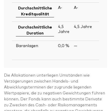
A-
A-
30
Durchschnittliche
Ju
Kreditqualität
2
4,5
4,5
Jahre
30
Durchschnittliche
Jahre
Ju
Duration
2
Baranlagen
0,0 %
—
30
Ju
2
Die Allokationen unterliegen Umständen wie
Verzögerungen zwischen Handels- und
Abwicklungsterminen der zugrunde liegenden
Wertpapiere, die zu negativen Gewichtungen führen
können. Der Fonds kann auch bestimmte Derivate
zu Zwecken des Cash- oder Risikomanagements
einsetzen, die ebenfalls zu negativen Gewichtungen