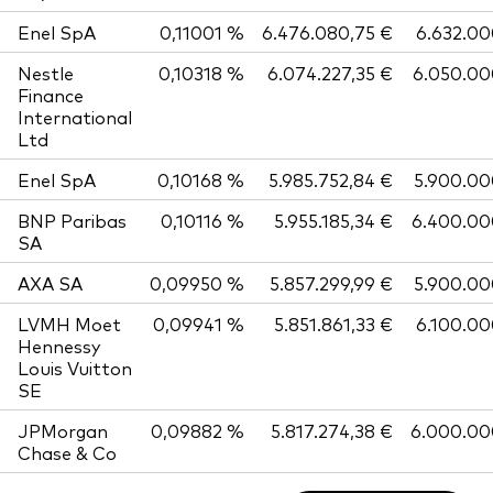
Enel SpA
0,11001 %
6.476.080,75 €
6.632.0
Nestle
0,10318 %
6.074.227,35 €
6.050.00
Finance
International
Ltd
Enel SpA
0,10168 %
5.985.752,84 €
5.900.00
BNP Paribas
0,10116 %
5.955.185,34 €
6.400.00
SA
AXA SA
0,09950 %
5.857.299,99 €
5.900.00
LVMH Moet
0,09941 %
5.851.861,33 €
6.100.0
Hennessy
Louis Vuitton
SE
JPMorgan
0,09882 %
5.817.274,38 €
6.000.00
Chase & Co