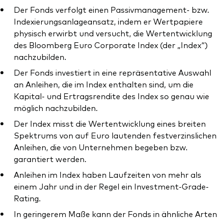
Der Fonds verfolgt einen Passivmanagement- bzw.
Indexierungsanlageansatz, indem er Wertpapiere
physisch erwirbt und versucht, die Wertentwicklung
des Bloomberg Euro Corporate Index (der „Index“)
nachzubilden.
Ressourcen
Der Fonds investiert in eine repräsentative Auswahl
Marktvolatilität
an Anleihen, die im Index enthalten sind, um die
Kapital- und Ertragsrendite des Index so genau wie
Research
möglich nachzubilden.
Der Index misst die Wertentwicklung eines breiten
Spektrums von auf Euro lautenden festverzinslichen
Anbieterliste
Anleihen, die von Unternehmen begeben bzw.
garantiert werden.
Vanguard Modellportfolios
Anleihen im Index haben Laufzeiten von mehr als
Vanguard Beratungsstudie
einem Jahr und in der Regel ein Investment-Grade-
Rating.
In geringerem Maße kann der Fonds in ähnliche Arten