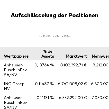
Aufschlüsselung der Positionen
PER 30. JUNI 2026
% der
Wertpapiere
Assets
Marktwert
Nennwer
Anheuser-
0,13764 %
8.102.392,71 €
8.212.0
Busch InBev
SA/NV
ING Groep
0,11487 %
6.762.008,02 €
6.600.00
NV
Anheuser-
0,11131 %
6.552.292,00 €
7.050.00
Busch InBev
SA/NV