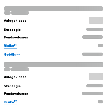
Anlageklasse
Strategie
Ressourcen
Fondsvolumen
Marktvolatilität
[1]
Risiko
Research
[2]
Gebühr
Anbieterliste
Anlageklasse
Vanguard Modellportfolios
Strategie
Vanguard Beratungsstudie
Fondsvolumen
[1]
Risiko