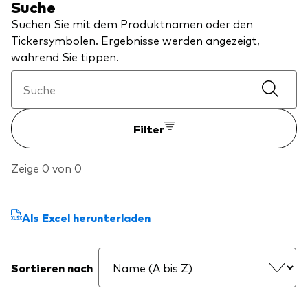
Suche
Aktien
Über Vanguard
Suchen Sie mit dem Produktnamen oder den
Aktive Fonds
Tickersymbolen. Ergebnisse werden angezeigt,
während Sie tippen.
Anleihen
ESG / SRI
Events
ETFs
Filter
Indexfonds
Säulen
LifeStrategy
Zeige 0 von 0
Erfolgreiche Unternehmensführung
Modellportfolios
Kontakt
Kundenbeziehungen
Multi-asset
Als Excel herunterladen
Financial Planning
Money market
Investment Know how
Sortieren nach
Marktkommentare
Marktausblick 2026
Investieren mit uns