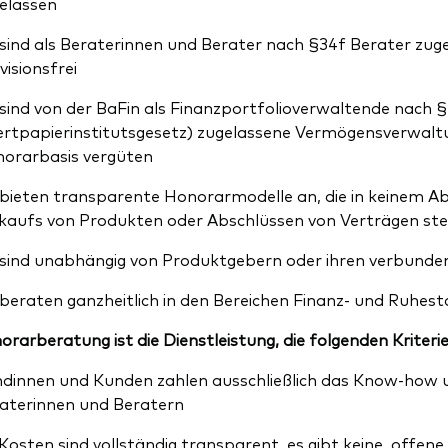
elassen
 sind als Beraterinnen und Berater nach §34f Berater zug
visionsfrei
 sind von der BaFin als Finanzportfolioverwaltende nach §
rtpapierinstitutsgesetz) zugelassene Vermögensverwaltu
orarbasis vergüten
 bieten transparente Honorarmodelle an, die in keinem Ab
kaufs von Produkten oder Abschlüssen von Verträgen st
 sind unabhängig von Produktgebern oder ihren verbund
 beraten ganzheitlich in den Bereichen Finanz- und Ruhe
orarberatung ist die Dienstleistung, die folgenden Kriteri
dinnen und Kunden zahlen ausschließlich das Know-how 
aterinnen und Beratern
 Kosten sind vollständig transparent, es gibt keine offen