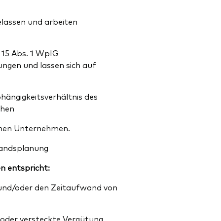
elassen und arbeiten
 15 Abs. 1 WpIG
ngen und lassen sich auf
hängigkeitsverhältnis des
ehen
enen Unternehmen.
standsplanung
en entspricht:
und/oder den Zeitaufwand von
e oder versteckte Vergütung