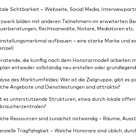
itale Sichtbarkeit – Webseite, Social Media, Interviewpar
zwerk bilden mit anderen Teilnehmern im erweiterten Ber
uerberatungen, Rechtsanwälte, Notare, Mediatoren etc
einstellungsmerkmal aufbauen – eine starke Marke und e
enziell
ratende, die künftig nach dem Honorarmodell arbeiten mö
plan entweder vollständig neu erstellen oder grundlegend 
lyse des Marktumfeldes: Wer ist die Zielgruppe, gibt es 
che Angebote und Dienstleistungen sind attraktiv?
t es unterstützende Strukturen, etwa durch lokale öffent
braucherzentralen?
che Ressourcen sind zunächst notwendig – Räume, Aussta
anzielle Tragfähigkeit – Welche Honorare sind üblich, du