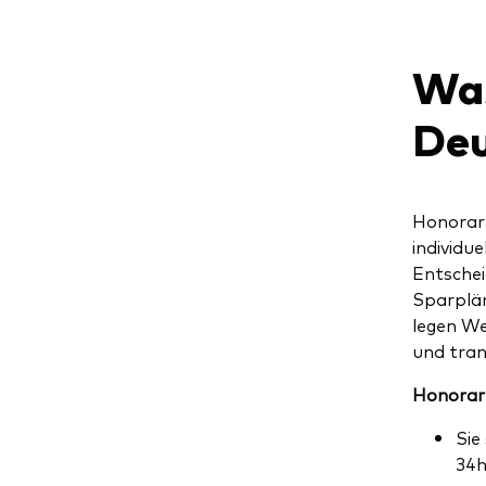
Was
Deu
Honorarb
individue
Entschei
Sparplän
legen We
und tra
Honorarb
Sie
34h