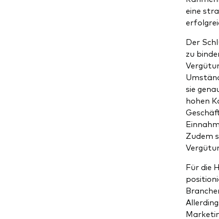
eine str
erfolgrei
Der Schl
zu binde
Vergütun
Umstände
sie gena
hohen Ko
Geschäft
Einnahme
Zudem si
Vergütun
Für die 
position
Branchen
Allerding
Marketin