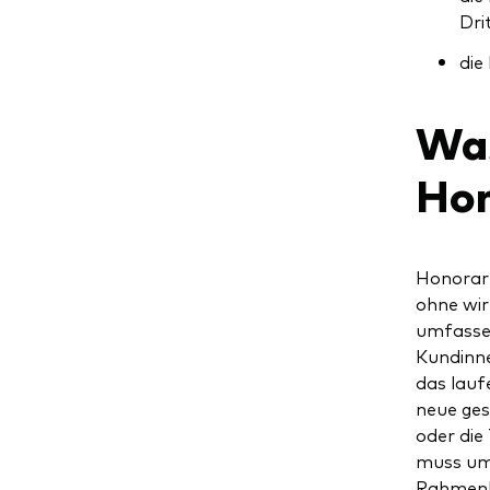
Dri
die
Was
Hon
Honorarb
ohne wir
umfassen
Kundinne
das lauf
neue ges
oder die
muss umf
Rahmenbe