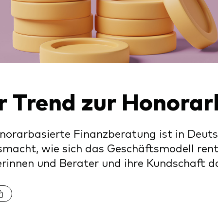
xfonds
eterliste
Strategy
uard Modellportfolios
llportfolios
uard Beratungsstudie
i-asset
ey market
r Trend zur Honora
norarbasierte Finanzberatung ist in Deut
smacht, wie sich das Geschäftsmodell rent
rinnen und Berater und ihre Kundschaft da