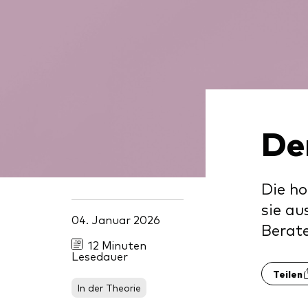
Inde
Anbi
Marktvolatilität
Life
Vang
Research
Mode
Vang
Mult
Mon
De
Die ho
sie au
04. Januar 2026
Berate
12 Minuten
Lesedauer
Teilen
In der Theorie