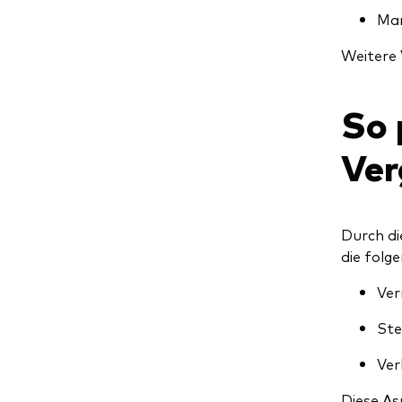
Mar
Weitere 
So 
Ver
Durch di
die folg
Ver
Ste
Ver
Diese As