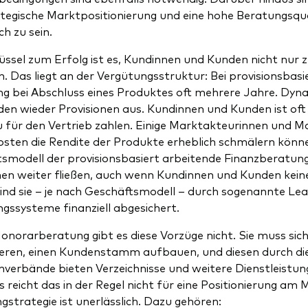
ategische Marktpositionierung und eine hohe Beratungsqual
ch zu sein.
üssel zum Erfolg ist es, Kundinnen und Kunden nicht nur z
n. Das liegt an der Vergütungsstruktur: Bei provisionsbasi
g bei Abschluss eines Produktes oft mehrere Jahre. Dyn
n wieder Provisionen aus. Kundinnen und Kunden ist of
u für den Vertrieb zahlen. Einige Marktakteurinnen und Mar
sten die Rendite der Produkte erheblich schmälern könne
smodell der provisionsbasiert arbeitende Finanzberatung 
n weiter fließen, auch wenn Kundinnen und Kunden kein
nd sie – je nach Geschäftsmodell – durch sogenannte Le
gssysteme finanziell abgesichert.
Honorarberatung gibt es diese Vorzüge nicht. Sie muss si
ieren, einen Kundenstamm aufbauen, und diesen durch die
verbände bieten Verzeichnisse und weitere Dienstleistu
s reicht das in der Regel nicht für eine Positionierung am 
gstrategie ist unerlässlich. Dazu gehören: