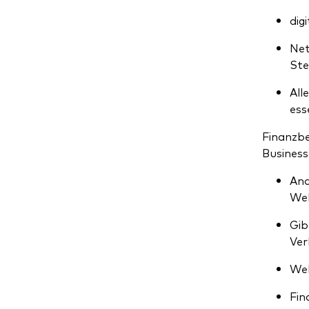
dig
Net
Ste
All
ess
Finanzbe
Business
Ana
Wel
Gib
Ver
Wel
Fin