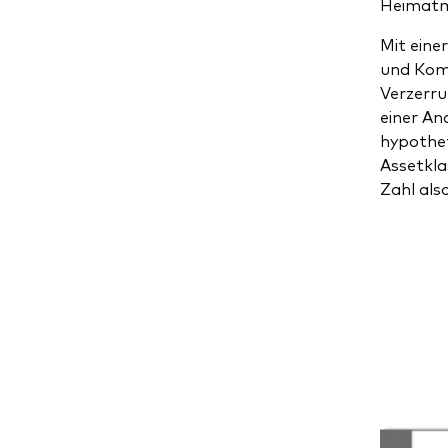
Heimatma
Mit eine
und Komp
Verzerru
einer An
hypothet
Assetkla
Zahl also