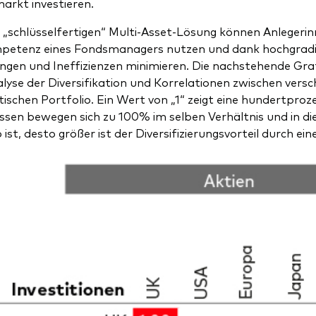
rkt investieren.
r „schlüsselfertigen“ Multi-Asset-Lösung können Anlegeri
etenz eines Fondsmanagers nutzen und dank hochgradig d
ngen und Ineffizienzen minimieren. Die nachstehende Grafik
alyse der Diversifikation und Korrelationen zwischen vers
ischen Portfolio. Ein Wert von „1“ zeigt eine hundertproze
ssen bewegen sich zu 100% im selben Verhältnis und in dies
 ist, desto größer ist der Diversifizierungsvorteil durch e