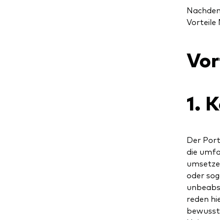
Nachdem 
Vorteile
Vor
1. 
Der Port
die umfa
umsetzen
oder sog
unbeabsi
reden hi
bewusste