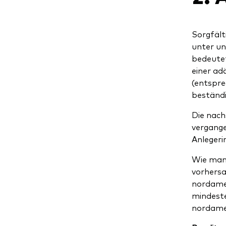
Sorgfält
unter un
bedeutet
einer ad
(entspre
beständi
Die nach
vergange
Anlegeri
Wie man 
vorhersa
nordamer
mindeste
nordamer