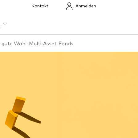
Kontakt
Anmelden
s
 gute Wahl: Multi-Asset-Fonds
en
Index-Exposure-Analyse
Dokumente, die
Vertrauen schaffen
n