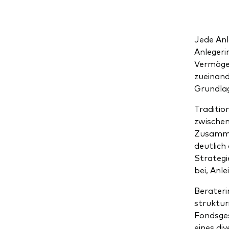
Jede Anla
Anlegerin
Vermögen
zueinand
Grundlag
Traditio
zwischen
Zusammen
deutlich
Strategi
bei, Anl
Berateri
struktur
Fondsges
eines div