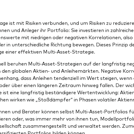
ge ist mit Risiken verbunden, und um Risiken zu reduzieren,
nen und Anleger ihr Portfolio: Sie investieren in zahlreich
swerte mit niedrigen oder negativen Korrelationen, also Re
er in unterschiedliche Richtung bewegen. Dieses Prinzip der
e einer effektiven Multi-Asset-Strategie.
nell beruhen Multi-Asset-Strategien auf der langfristig ne
 den globalen Aktien- und Anleihemärkten. Negative Korr
hang, dass Anleihen tendenziell im Wert steigen, wenn 
 oder über einen längeren Zeitraum hinweg fallen. Der wich
e ist eine langfristig beständigere Wertentwicklung: Aktie
eihen wirken wie „Stoßdämpfer“ in Phasen volatiler Aktie
nnen und Berater können selbst Multi-Asset-Portfolios f
ieren oder, was immer mehr von ihnen tun, Modellportfolio
ellschaft zusammengestellt und verwaltet werden. Zumal 
ersifizierten Portfolios bilden können.