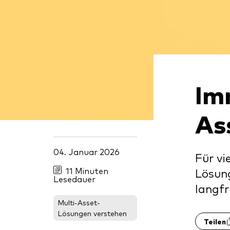
Inde
Anbi
Marktvolatilität
Life
Vang
Research
Mode
Vang
Mult
Im
Mon
As
04. Januar 2026
Für vi
11 Minuten
Lösung
Lesedauer
langfr
Multi-Asset-
Lösungen verstehen
Teilen