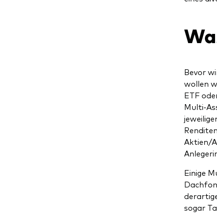
Was
Bevor wi
wollen w
ETF oder
Multi-As
jeweilig
Renditen
Aktien/A
Anlegeri
Einige M
Dachfond
derartig
sogar Ta