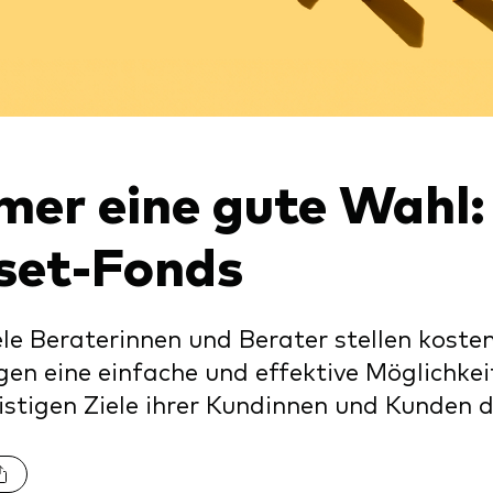
xfonds
eterliste
Strategy
uard Modellportfolios
llportfolios
uard Beratungsstudie
i-asset
mer eine gute Wahl:
ey market
set-Fonds
ele Beraterinnen und Berater stellen kost
en eine einfache und effektive Möglichke
istigen Ziele ihrer Kundinnen und Kunden d