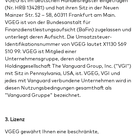
VGEG ist im deutschen Handelsregister eingetragen
Benchmark-Anbieter
(Nr. HRB 134281) und hat ihren Sitz in der Neuen
Ihr Wissenshub: Studien & Analysen
Fondsdokumente und Richtlinien
Mainzer Str. 52 – 58, 60311 Frankfurt am Main.
VGEG ist von der Bundesanstalt für
Vanguard Produkte kaufen
Finanzdienstleistungsaufsicht (BaFin) zugelassen und
Betrugsprävention
unterliegt deren Aufsicht. Die Umsatzsteuer-
Identifikationsnummer von VGEG lautet X1130 569
510 99. VGEG ist Mitglied einer
Index-Exposure-Analyse
Unternehmensgruppe, deren oberste
Holdinggesellschaft The Vanguard Group, Inc. ("VGI")
mit Sitz in Pennsylvania, USA, ist. VGEG, VGI und
jedes mit Vanguard verbundene Unternehmen wird in
diesen Nutzungsbedingungen gesamthaft als
Dokumente, die Vertrauen schaffen
"Vanguard Gruppe" bezeichnet.
3. Lizenz
VGEG gewährt Ihnen eine beschränkte,