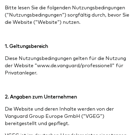
Aktien
Über Vanguard
Bitte lesen Sie die folgenden Nutzungsbedingungen
Aktive Fonds
("Nutzungsbedingungen") sorgfältig durch, bevor Sie
die Website ("Website") nutzen.
Anleihen
ESG / SRI
Events
1. Geltungsbereich
ETFs
Diese Nutzungsbedingungen gelten für die Nutzung
Indexfonds
der Website "www.de.vanguard/professionell" für
Säulen
LifeStrategy
Privatanleger.
Erfolgreiche Unternehmensführung
Modellportfolios
Kontakt
Kundenbeziehungen
Multi-asset
2. Angaben zum Unternehmen
Financial Planning
Money market
Die Website und deren Inhalte werden von der
Investment Know how
Vanguard Group Europe GmbH ("VGEG")
bereitgestellt und gepflegt.
Marktkommentare
Marktausblick 2026
Investieren mit uns