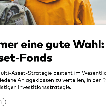
xfonds
eterliste
Strategy
uard Modellportfolios
llportfolios
uard Beratungsstudie
i-asset
mer eine gute Wahl:
ey market
set-Fonds
ulti-Asset-Strategie besteht im Wesentlic
iedene Anlageklassen zu verteilen, in der
istigen Investitionsstrategie.