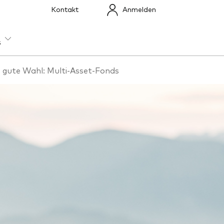
Kontakt
Anmelden
s
 gute Wahl: Multi-Asset-Fonds
en
Index-Exposure-Analyse
Dokumente, die
Vertrauen schaffen
n