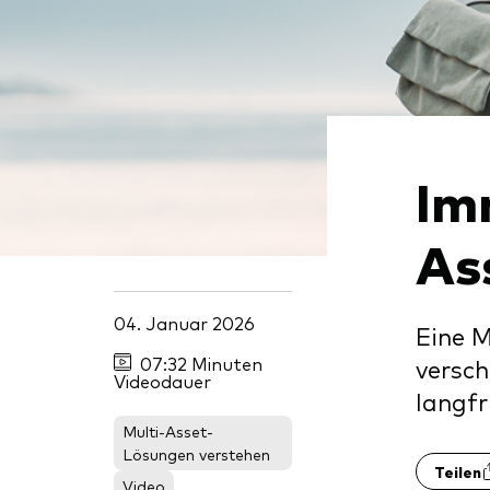
Inde
Anbi
Marktvolatilität
Life
Vang
Research
Mode
Vang
Mult
Im
Mon
As
04. Januar 2026
Eine M
07:32 Minuten
versch
Videodauer
langfr
Multi-Asset-
Lösungen verstehen
Teilen
Video