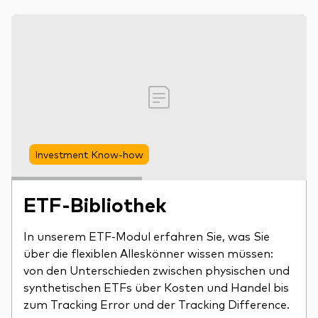
Ressourcen
Marktvolatilität
Research
Investment Know-how
ETF-Bibliothek
Anbieterliste
Vanguard Modellportfolios
In unserem ETF-Modul erfahren Sie, was Sie
über die flexiblen Alleskönner wissen müssen:
Vanguard Beratungsstudie
von den Unterschieden zwischen physischen und
synthetischen ETFs über Kosten und Handel bis
zum Tracking Error und der Tracking Difference.