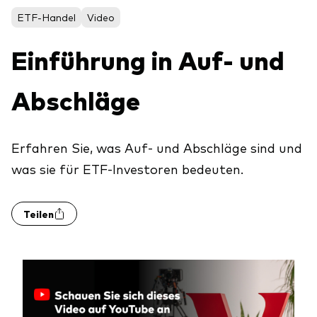
Aktien
Über Vanguard
ETF-Handel
Video
Aktive Fonds
Einführung in Auf- und
Anleihen
ESG / SRI
Abschläge
Events
ETFs
Indexfonds
Erfahren Sie, was Auf- und Abschläge sind und
Säulen
LifeStrategy
was sie für ETF-Investoren bedeuten.
Erfolgreiche Unternehmensführung
Modellportfolios
Kontakt
Kundenbeziehungen
Teilen
Multi-asset
Financial Planning
Money market
Investment Know how
Marktkommentare
Marktausblick 2026
Investieren mit uns