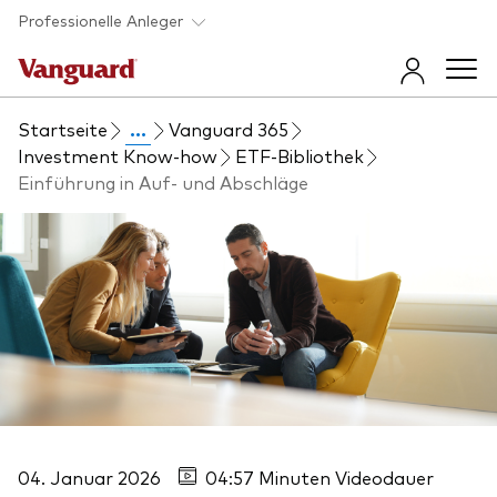
Skip to main content
Professionelle Anleger
Startseite
...
Vanguard 365
Fonds und ETFs
Investment Know-how
ETF-Bibliothek
Einführung in Auf- und Abschläge
Back to main menu
Insights und Events
Produkt finden
Back to main menu
Beraterunterstützung
Direkt zur Fondsliste
Insights
Back to main menu
Über uns
Erfahren Sie mehr über unsere
Anlageprodukte
Vanguard 365 im Überblick
Back to main menu
Anlageprodukte im Überblick
04. Januar 2026
04:57 Minuten Videodauer