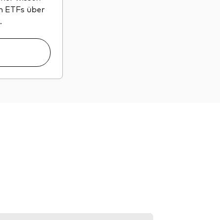
n ETFs über
.