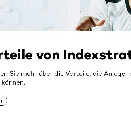
xfonds
eterliste
Strategy
uard Modellportfolios
llportfolios
uard Beratungsstudie
i-asset
rteile von Indexstra
ey market
en Sie mehr über die Vorteile, die Anleger
 können.