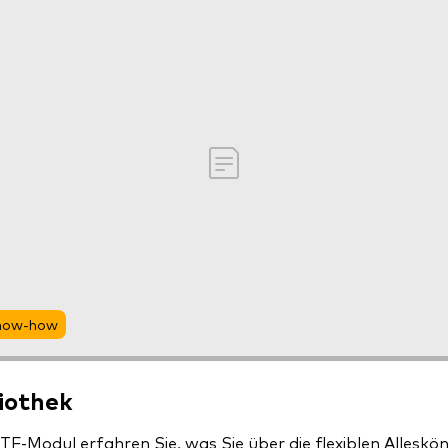
Know-how
iothek
TF-Modul erfahren Sie, was Sie über die flexiblen Alleskö