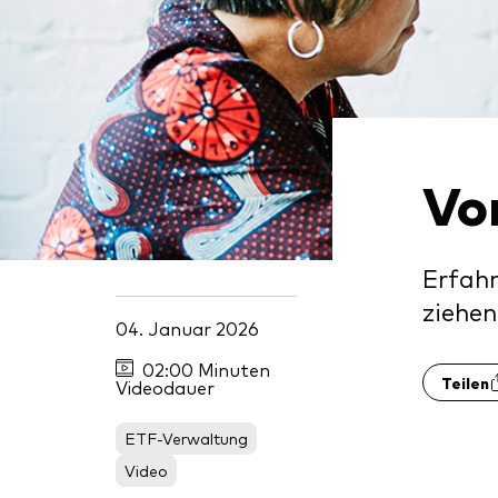
Inde
Anbi
Marktvolatilität
Life
Vang
Research
Mode
Vang
Mult
Vo
Mon
Erfahr
ziehen
04. Januar 2026
02:00 Minuten
Teilen
Videodauer
ETF-Verwaltung
Video