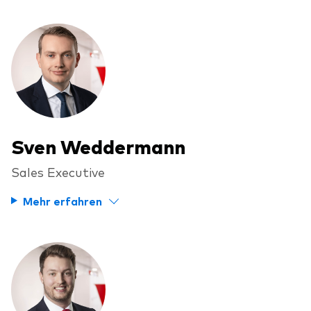
Ressourcen
Marktvolatilität
Research
Sven Weddermann
Sales Executive
Mehr erfahren
Anbieterliste
Vanguard Modellportfolios
Vanguard Beratungsstudie