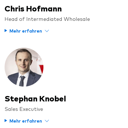
Benchmark-Anbieter
Chris Hofmann
Ihr Wissenshub: Studien & Analysen
Fondsdokumente und Richtlinien
Head of Intermediated Wholesale
Vanguard Produkte kaufen
Mehr erfahren
Betrugsprävention
Index-Exposure-Analyse
Dokumente, die Vertrauen schaffen
Stephan Knobel
Sales Executive
Mehr erfahren