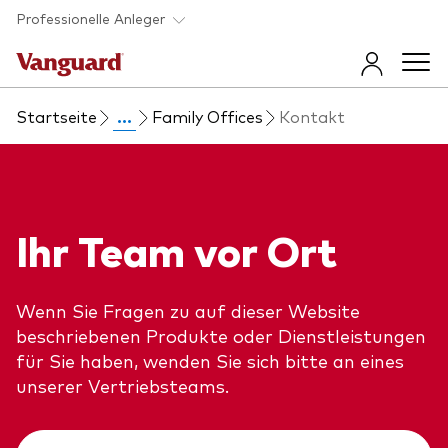
Skip to main content
Professionelle Anleger
Startseite
...
Family Offices
Kontakt
Fonds und ETFs
Back to main menu
Insights und Events
Ihr Team vor Ort
Produkt finden
Back to main menu
Beraterunterstützung
Direkt zur Fondsliste
Wenn Sie Fragen zu auf dieser Website
Insights
beschriebenen Produkte oder Dienstleistungen
Back to main menu
Über uns
Erfahren Sie mehr über unsere
für Sie haben, wenden Sie sich bitte an eines
Anlageprodukte
unserer Vertriebsteams.
Vanguard 365 im Überblick
Back to main menu
Anlageprodukte im Überblick