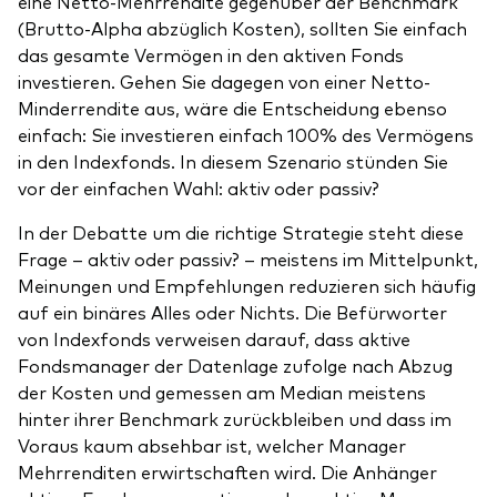
eine Netto-Mehrrendite gegenüber der Benchmark
(Brutto-Alpha abzüglich Kosten), sollten Sie einfach
das gesamte Vermögen in den aktiven Fonds
investieren. Gehen Sie dagegen von einer Netto-
Minderrendite aus, wäre die Entscheidung ebenso
einfach: Sie investieren einfach 100% des Vermögens
Ressourcen
in den Indexfonds. In diesem Szenario stünden Sie
Marktvolatilität
vor der einfachen Wahl: aktiv oder passiv?
Research
In der Debatte um die richtige Strategie steht diese
Frage – aktiv oder passiv? – meistens im Mittelpunkt,
Meinungen und Empfehlungen reduzieren sich häufig
auf ein binäres Alles oder Nichts. Die Befürworter
Anbieterliste
von Indexfonds verweisen darauf, dass aktive
Vanguard Modellportfolios
Fondsmanager der Datenlage zufolge nach Abzug
der Kosten und gemessen am Median meistens
Vanguard Beratungsstudie
hinter ihrer Benchmark zurückbleiben und dass im
Voraus kaum absehbar ist, welcher Manager
Mehrrenditen erwirtschaften wird. Die Anhänger