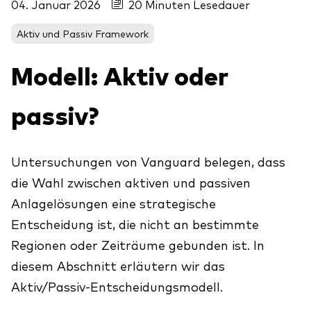
04. Januar 2026
20 Minuten Lesedauer
Aktien
Über Vanguard
Aktive Fonds
Aktiv und Passiv Framework
Anleihen
Modell: Aktiv oder
ESG / SRI
Events
passiv?
ETFs
Indexfonds
Säulen
Untersuchungen von Vanguard belegen, dass
LifeStrategy
Erfolgreiche Unternehmensführung
die Wahl zwischen aktiven und passiven
Modellportfolios
Anlagelösungen eine strategische
Kontakt
Kundenbeziehungen
Multi-asset
Entscheidung ist, die nicht an bestimmte
Financial Planning
Money market
Regionen oder Zeiträume gebunden ist. In
Investment Know how
diesem Abschnitt erläutern wir das
Marktkommentare
Aktiv/Passiv-Entscheidungsmodell.
Marktausblick 2026
Investieren mit uns