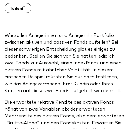
Benchmark-Anbieter
Teilen
Ihr Wissenshub: Studien & Analysen
Fondsdokumente und Richtlinien
Vanguard Produkte kaufen
Betrugsprävention
Wie sollen Anlegerinnen und Anleger ihr Portfolio
zwischen aktiven und passiven Fonds aufteilen? Bei
dieser schwierigen Entscheidung gibt es einiges zu
Index-Exposure-Analyse
bedenken. Stellen Sie sich vor, Sie hätten lediglich
zwei Fonds zur Auswahl, einen Indexfonds und einen
aktiven Fonds mit ähnlicher Volatilität. In diesem
einfachen Beispiel müssten Sie nur noch festlegen,
wie das Anlagevermögen Ihrer Kundin oder Ihres
Dokumente, die Vertrauen schaffen
Kunden auf diese zwei Fonds aufgeteilt werden soll.
Die erwartete relative Rendite des aktiven Fonds
hängt von zwei Variablen ab: der erwarteten
Mehrrendite des aktiven Fonds, also dem erwarteten
„Brutto-Alpha“, und den Fondskosten. Erwarten Sie