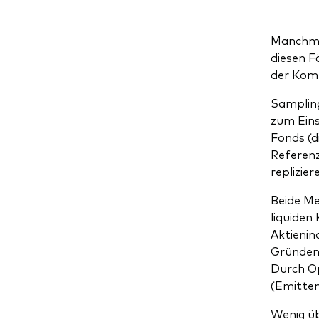
Manchmal
diesen F
der Kom
Sampling
zum Eins
Fonds (d
Referenz
replizier
Beide Me
liquiden
Aktienin
Gründen 
Durch Op
(Emitten
Wenig üb