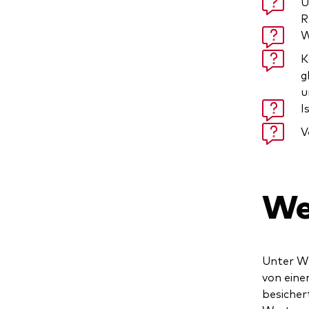
U
R
W
K
g
u
I
V
We
Unter We
von eine
besicher