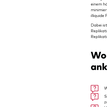
einem hö
minimier
illiquide
Dabei is
Replikat
Replikat
Wor
an
W
S
z