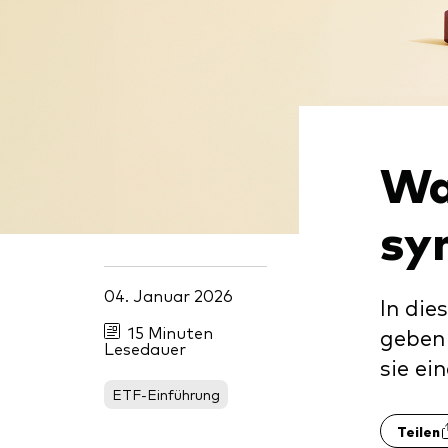
Inde
Anbi
Marktvolatilität
Life
Vang
Research
Mode
Vang
Mult
Wa
Mon
sy
04. Januar 2026
In die
15 Minuten
geben 
Lesedauer
sie ei
ETF-Einführung
Teilen