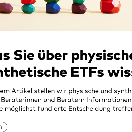
xfonds
eterliste
Strategy
uard Modellportfolios
llportfolios
uard Beratungsstudie
i-asset
s Sie über physisch
ey market
nthetische ETFs wi
sem Artikel stellen wir physische und synt
Beraterinnen und Beratern Informationen
ne möglichst fundierte Entscheidung treffe