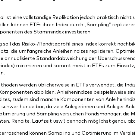
 ist eine vollständige Replikation jedoch praktisch nicht
ällen können ETFs ihren Index durch „Sampling“ replizieren
ponenten des Stammindex investieren.
 soll das Risiko-/Renditeprofil eines Index korrekt nachb
atz, die umfangreiche Anleihenindizes replizieren. Optimie
ie annualisierte Standardabweichung der Überschussren
index) minimieren und kommt meist in ETFs zum Einsatz, d
en.
thoden werden üblicherweise in ETFs verwendet, die Indiz
 Komponenten abbilden. Anleihenindizes beispielsweise si
dizes, zudem sind manche Komponenten von Anleihenindize
schwer handelbar, da viele Anlegerinnen und Anleger Anleihe
timierung und Sampling versuchen Fondsmanager, die Me
ten, Rendite, Laufzeit usw.) dennoch möglichst genau ab
erraschend können Sampling und Optimierung im Vergleich