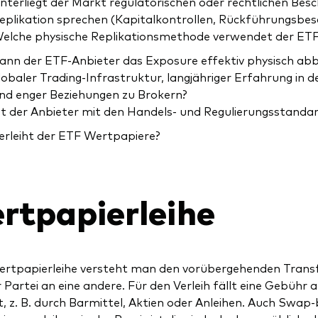
nterliegt der Markt regulatorischen oder rechtlichen Bes
eplikation sprechen (Kapitalkontrollen, Rückführungsbe
elche physische Replikationsmethode verwendet der ET
ann der ETF-Anbieter das Exposure effektiv physisch abbi
lobaler Trading-Infrastruktur, langjähriger Erfahrung in 
nd enger Beziehungen zu Brokern?
st der Anbieter mit den Handels- und Regulierungsstandar
erleiht der ETF Wertpapiere?
rtpapierleihe
rtpapierleihe versteht man den vorübergehenden Transfe
r Partei an eine andere. Für den Verleih fällt eine Gebühr
t, z. B. durch Barmittel, Aktien oder Anleihen. Auch Swap