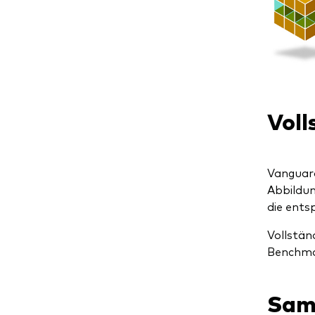
Voll
Vanguard
Abbildun
die ents
Vollstän
Benchmar
Sam