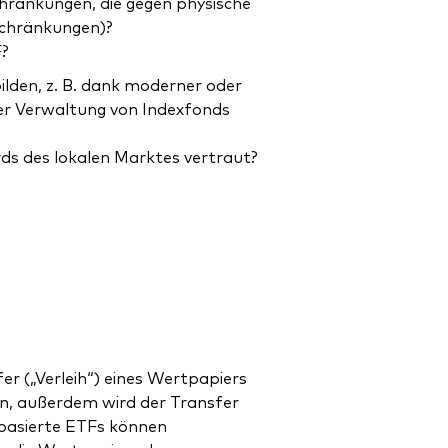
chränkungen, die gegen physische
schränkungen)?
F?
lden, z. B. dank moderner oder
der Verwaltung von Indexfonds
ds des lokalen Marktes vertraut?
r („Verleih“) eines Wertpapiers
 an, außerdem wird der Transfer
-basierte ETFs können