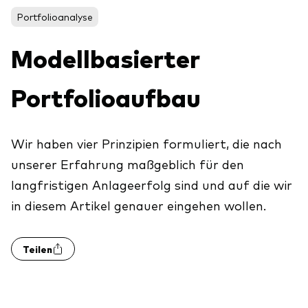
Aktien
Über Vanguard
Portfolioanalyse
Aktive Fonds
Modellbasierter
Anleihen
ESG / SRI
Portfolioaufbau
Events
ETFs
Indexfonds
Wir haben vier Prinzipien formuliert, die nach
Säulen
LifeStrategy
unserer Erfahrung maßgeblich für den
Erfolgreiche Unternehmensführung
langfristigen Anlageerfolg sind und auf die wir
Modellportfolios
Kontakt
in diesem Artikel genauer eingehen wollen.
Kundenbeziehungen
Multi-asset
Financial Planning
Money market
Teilen
Investment Know how
Marktkommentare
Marktausblick 2026
Investieren mit uns