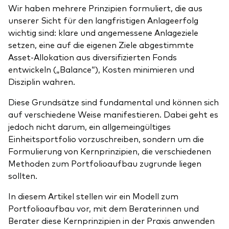
Benchmark-Anbieter
Wir haben mehrere Prinzipien formuliert, die aus
Ihr Wissenshub: Studien & Analysen
unserer Sicht für den langfristigen Anlageerfolg
Fondsdokumente und Richtlinien
wichtig sind: klare und angemessene Anlageziele
Vanguard Produkte kaufen
setzen, eine auf die eigenen Ziele abgestimmte
Asset-Allokation aus diversifizierten Fonds
Betrugsprävention
entwickeln („Balance“), Kosten minimieren und
Disziplin wahren.
Index-Exposure-Analyse
Diese Grundsätze sind fundamental und können sich
auf verschiedene Weise manifestieren. Dabei geht es
jedoch nicht darum, ein allgemeingültiges
Einheitsportfolio vorzuschreiben, sondern um die
Formulierung von Kernprinzipien, die verschiedenen
Dokumente, die Vertrauen schaffen
Methoden zum Portfolioaufbau zugrunde liegen
sollten.
In diesem Artikel stellen wir ein Modell zum
Portfolioaufbau vor, mit dem Beraterinnen und
Berater diese Kernprinzipien in der Praxis anwenden