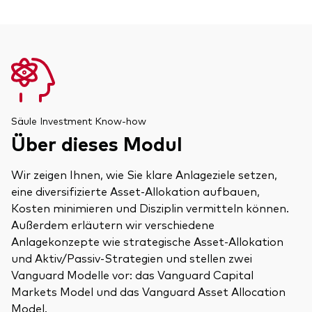
Aktien
Über Vanguard
Aktive Fonds
Anleihen
ESG / SRI
Events
ETFs
Säule Investment Know-how
Über dieses Modul
Indexfonds
Säulen
LifeStrategy
Wir zeigen Ihnen, wie Sie klare Anlageziele setzen,
Erfolgreiche Unternehmensführung
eine diversifizierte Asset-Allokation aufbauen,
Modellportfolios
Kontakt
Kundenbeziehungen
Kosten minimieren und Disziplin vermitteln können.
Multi-asset
Außerdem erläutern wir verschiedene
Financial Planning
Anlagekonzepte wie strategische Asset-Allokation
Money market
und Aktiv/Passiv-Strategien und stellen zwei
Investment Know how
Vanguard Modelle vor: das Vanguard Capital
Marktkommentare
Marktausblick 2026
Markets Model und das Vanguard Asset Allocation
Investieren mit uns
Model.