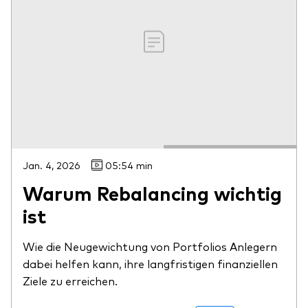
Ressourcen
Marktvolatilität
Research
Jan. 4, 2026
05:54 min
Warum Rebalancing wichtig
Anbieterliste
ist
Vanguard Modellportfolios
Wie die Neugewichtung von Portfolios Anlegern
Vanguard Beratungsstudie
dabei helfen kann, ihre langfristigen finanziellen
Ziele zu erreichen.