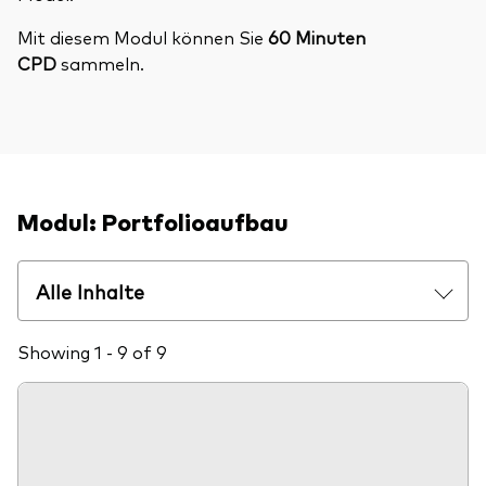
Benchmark-Anbieter
Ihr Wissenshub: Studien & Analysen
Mit diesem Modul können Sie
60 Minuten
Fondsdokumente und Richtlinien
CPD
sammeln.
Vanguard Produkte kaufen
Betrugsprävention
Index-Exposure-Analyse
Modul: Portfolioaufbau
Alle Inhalte
Dokumente, die Vertrauen schaffen
Showing 1 - 9 of 9