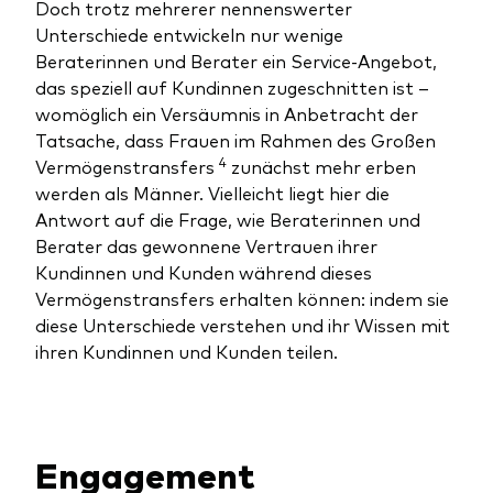
Doch trotz mehrerer nennenswerter
Unterschiede entwickeln nur wenige
Beraterinnen und Berater ein Service-Angebot,
das speziell auf Kundinnen zugeschnitten ist –
womöglich ein Versäumnis in Anbetracht der
Ressourcen
Tatsache, dass Frauen im Rahmen des Großen
4
Vermögenstransfers
zunächst mehr erben
Marktvolatilität
werden als Männer. Vielleicht liegt hier die
Antwort auf die Frage, wie Beraterinnen und
Research
Berater das gewonnene Vertrauen ihrer
Kundinnen und Kunden während dieses
Vermögenstransfers erhalten können: indem sie
Anbieterliste
diese Unterschiede verstehen und ihr Wissen mit
ihren Kundinnen und Kunden teilen.
Vanguard Modellportfolios
Vanguard Beratungsstudie
Engagement