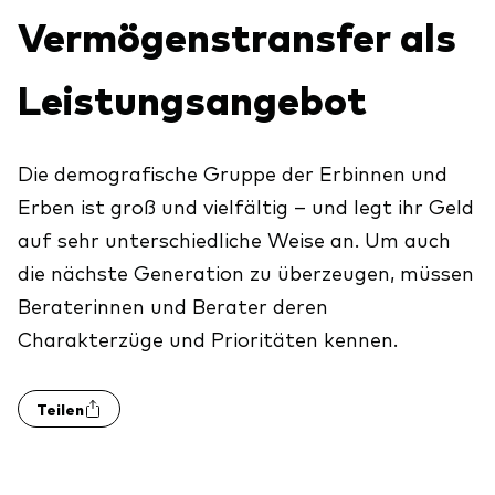
Aktien
Vermögenstransfer als
Über Vanguard
Aktive Fonds
Leistungsangebot
Anleihen
ESG / SRI
Events
Die demografische Gruppe der Erbinnen und
ETFs
Erben ist groß und vielfältig – und legt ihr Geld
Indexfonds
auf sehr unterschiedliche Weise an. Um auch
Säulen
LifeStrategy
die nächste Generation zu überzeugen, müssen
Erfolgreiche Unternehmensführung
Modellportfolios
Beraterinnen und Berater deren
Kontakt
Kundenbeziehungen
Charakterzüge und Prioritäten kennen.
Multi-asset
Financial Planning
Money market
Teilen
Investment Know how
Marktkommentare
Marktausblick 2026
Investieren mit uns