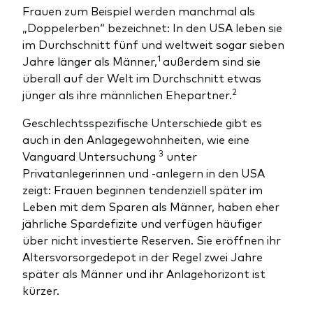
Benchmark-Anbieter
Frauen zum Beispiel werden manchmal als
Ihr Wissenshub: Studien & Analysen
„Doppelerben“ bezeichnet: In den USA leben sie
Fondsdokumente und Richtlinien
im Durchschnitt fünf und weltweit sogar sieben
Vanguard Produkte kaufen
1
Jahre länger als Männer,
außerdem sind sie
überall auf der Welt im Durchschnitt etwas
Betrugsprävention
2
jünger als ihre männlichen Ehepartner.
Geschlechtsspezifische Unterschiede gibt es
Index-Exposure-Analyse
auch in den Anlagegewohnheiten, wie eine
3
Vanguard Untersuchung
unter
Privatanlegerinnen und -anlegern in den USA
zeigt: Frauen beginnen tendenziell später im
Leben mit dem Sparen als Männer, haben eher
Dokumente, die Vertrauen schaffen
jährliche Spardefizite und verfügen häufiger
über nicht investierte Reserven. Sie eröffnen ihr
Altersvorsorgedepot in der Regel zwei Jahre
später als Männer und ihr Anlagehorizont ist
kürzer.