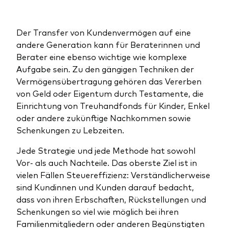
Benchmark-Anbieter
Ihr Wissenshub: Studien & Analysen
Fondsdokumente und Richtlinien
Der Transfer von Kundenvermögen auf eine
Vanguard Produkte kaufen
andere Generation kann für Beraterinnen und
Berater eine ebenso wichtige wie komplexe
Betrugsprävention
Aufgabe sein. Zu den gängigen Techniken der
Vermögensübertragung gehören das Vererben
von Geld oder Eigentum durch Testamente, die
Index-Exposure-Analyse
Einrichtung von Treuhandfonds für Kinder, Enkel
oder andere zukünftige Nachkommen sowie
Schenkungen zu Lebzeiten.
Jede Strategie und jede Methode hat sowohl
Dokumente, die Vertrauen schaffen
Vor- als auch Nachteile. Das oberste Ziel ist in
vielen Fällen Steuereffizienz: Verständlicherweise
sind Kundinnen und Kunden darauf bedacht,
dass von ihren Erbschaften, Rückstellungen und
Schenkungen so viel wie möglich bei ihren
Familienmitgliedern oder anderen Begünstigten