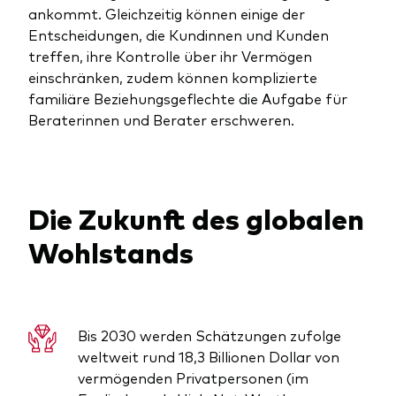
ankommt. Gleichzeitig können einige der
Entscheidungen, die Kundinnen und Kunden
treffen, ihre Kontrolle über ihr Vermögen
einschränken, zudem können komplizierte
familiäre Beziehungsgeflechte die Aufgabe für
Ressourcen
Beraterinnen und Berater erschweren.
Marktvolatilität
Research
Die Zukunft des globalen
Wohlstands
Anbieterliste
Vanguard Modellportfolios
Vanguard Beratungsstudie
Bis 2030 werden Schätzungen zufolge
weltweit rund 18,3 Billionen Dollar von
vermögenden Privatpersonen (im