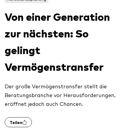
Aktien
Über Vanguard
Von einer Generation
Aktive Fonds
Anleihen
zur nächsten: So
ESG / SRI
Events
gelingt
ETFs
Indexfonds
Vermögenstransfer
Säulen
LifeStrategy
Erfolgreiche Unternehmensführung
Modellportfolios
Kontakt
Der große Vermögenstransfer stellt die
Kundenbeziehungen
Multi-asset
Beratungsbranche vor Herausforderungen,
Financial Planning
Money market
eröffnet jedoch auch Chancen.
Investment Know how
Marktkommentare
Marktausblick 2026
Investieren mit uns
Teilen