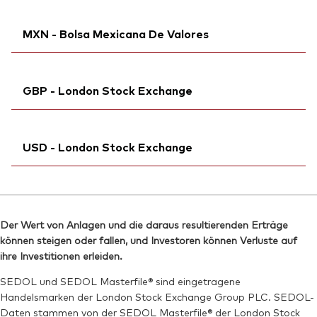
Bloomberg:
VUAA IM
Reuters:
Ticker iNav Bloomberg:
VUA1.DE
IVUAAEUR
ISIN:
IE00BFMXXD54
MXN - Bolsa Mexicana De Valores
SEDOL:
Bloomberg:
BJJW355
VUAA GY
Reuters:
VUAA.MI
WKN:
Börsenticker:
A2PFN2
VUAA
SEDOL:
Bloomberg:
BKMDRC7
VUAAN MM
ISIN:
IE00BFMXXD54
GBP - London Stock Exchange
ISIN:
IE00BFMXXD54
Reuters:
VUA1.DE
Reuters:
VUAAN.MX
SEDOL:
Ticker iNav Bloomberg:
BJJW355
IVUAAGBP
SEDOL:
BKBM479
USD - London Stock Exchange
Bloomberg:
VUAG LN
ISIN:
IE00BFMXXD54
Ticker iNav Bloomberg:
IVUAAUSD
Reuters:
VAVUAG.L
Bloomberg:
VUAA LN
SEDOL:
BH3JG59
Der Wert von Anlagen und die daraus resultierenden Erträge
ISIN:
IE00BFMXXD54
können steigen oder fallen, und Investoren können Verluste auf
Börsenticker:
VUAG
Reuters:
VUAA.L
ihre Investitionen erleiden.
SEDOL:
BH3T3H0
SEDOL und SEDOL Masterfile® sind eingetragene
Handelsmarken der London Stock Exchange Group PLC. SEDOL-
Börsenticker:
VUAA
Daten stammen von der SEDOL Masterfile® der London Stock