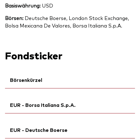
Basiswährung:
USD
Börsen:
Deutsche Boerse, London Stock Exchange,
Bolsa Mexicana De Valores, Borsa Italiana S.p.A.
Fondsticker
Börsenkürzel
Ticker iNav Bloomberg:
IVUAAEUR
EUR - Borsa Italiana S.p.A.
Bloomberg:
VUAA GY
Börsenticker:
VUAA
Ticker iNav Bloomberg:
IVUAAEUR
ISIN:
IE00BFMXXD54
EUR - Deutsche Boerse
Börsenticker:
VUAA
MEX ID:
VREBRA