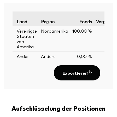
Land
Region
Fonds
Vergleichs
Vereinigte
Nordamerika
100,00 %
100,
Staaten
von
Amerika
Ander
Andere
0,00 %
Exportieren
Aufschlüsselung der Positionen