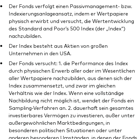
Der Fonds verfolgt einen Passivmanagement- bzw.
Indexierungsanlageansatz, indem er Wertpapiere
physisch erwirbt und versucht, die Wertentwicklung
des Standard and Poor’s 500 Index (der „Index“)
nachzubilden.
Ressourcen
Der Index besteht aus Aktien von großen
Marktvolatilität
Unternehmen in den USA.
Research
Der Fonds versucht: 1. die Performance des Index
durch physischen Erwerb aller oder im Wesentlichen
aller Wertpapiere nachzubilden, aus denen sich der
Index zusammensetzt, und zwar im gleichen
Anbieterliste
Verhältnis wie der Index. Wenn eine vollständige
Nachbildung nicht möglich ist, wendet der Fonds ein
Vanguard Modellportfolios
Sampling-Verfahren an. 2. dauerhaft sein gesamtes
Vanguard Beratungsstudie
investierbares Vermögen zu investieren, außer unter
außergewöhnlichen Marktbedingungen, in
besonderen politischen Situationen oder unter
anderen besonderen Umständen, in denen der Fonds