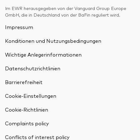
Benchmark-Anbieter
Im EWR herausgegeben von der Vanguard Group Europe
Ihr Wissenshub: Studien & Analysen
Fondsdokumente und Richtlinien
GmbH, die in Deutschland von der BaFin reguliert wird.
Vanguard Produkte kaufen
Impressum
Betrugsprävention
Konditionen und Nutzungsbedingungen
Wichtige Anlegerinformationen
Index-Exposure-Analyse
Datenschutzrichtlinien
Barrierefreiheit
Dokumente, die Vertrauen schaffen
Cookie-Einstellungen
Cookie-Richtlinien
Complaints policy
Zurück nach
Conflicts of interest policy