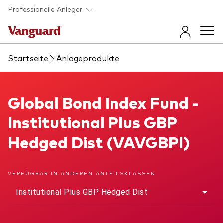
Skip to main content
Professionelle Anleger
Startseite
Anlageprodukte
Fonds und ETFs
Back to main menu
Global Bond Index Fund
Global Bond Index Fund -
Insights und Events
Institutional Plus GBP
Produkt finden
Back to main menu
Beraterunterstützung
Hedged Dist (VAVGBPI)
Direkt zur Fondsliste
Insights
Back to main menu
Über uns
VERFÜGBAR IN ANDEREN ANTEILSKLASSEN
Erfahren Sie mehr über unsere
Anlageprodukte
Institutional Plus GBP Hedged Dist
Vanguard 365 im Überblick
Back to main menu
Anlageprodukte im Überblick