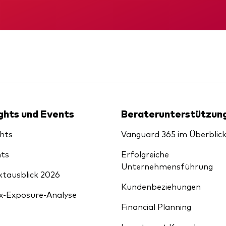
xfonds
eterliste
KID
Zwischenbericht
Strategy
uard Modellportfolios
llportfolios
uard Beratungsstudie
i-asset
ey market
ights und Events
Beraterunterstützun
ghts
Vanguard 365 im Überblic
ts
Erfolgreiche
Unternehmensführung
tausblick 2026
Kundenbeziehungen
x-Exposure-Analyse
Financial Planning