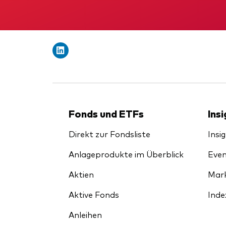
Inde
Anbi
Marktvolatilität
Life
Vang
Research
Mode
Vang
Mult
Mon
Fonds und ETFs
Ins
Direkt zur Fondsliste
Insi
Anlageprodukte im Überblick
Even
Aktien
Mark
Aktive Fonds
Inde
Anleihen