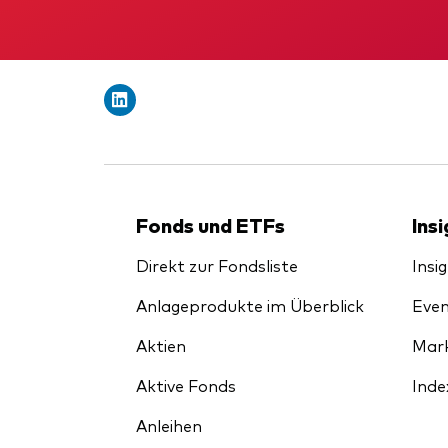
Inde
Anbi
Marktvolatilität
Life
Vang
Research
Mode
Vang
Mult
Mon
Fonds und ETFs
Ins
Direkt zur Fondsliste
Insi
Anlageprodukte im Überblick
Even
Aktien
Mark
Aktive Fonds
Inde
Anleihen