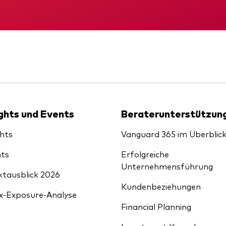
xfonds
eterliste
KID
Gründungs­urku
Strategy
uard Modellportfolios
llportfolios
uard Beratungsstudie
i-asset
ey market
ights und Events
Beraterunterstützun
ghts
Vanguard 365 im Überblic
ts
Erfolgreiche
Unternehmensführung
tausblick 2026
Kundenbeziehungen
x-Exposure-Analyse
Financial Planning