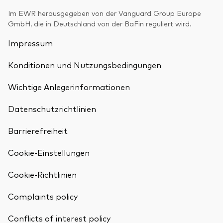
Benchmark-Anbieter
Im EWR herausgegeben von der Vanguard Group Europe
Ihr Wissenshub: Studien & Analysen
Fondsdokumente und Richtlinien
GmbH, die in Deutschland von der BaFin reguliert wird.
Vanguard Produkte kaufen
Impressum
Betrugsprävention
Konditionen und Nutzungsbedingungen
Wichtige Anlegerinformationen
Index-Exposure-Analyse
Datenschutzrichtlinien
Barrierefreiheit
Dokumente, die Vertrauen schaffen
Cookie-Einstellungen
Cookie-Richtlinien
Complaints policy
Zurück nach
Conflicts of interest policy