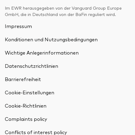
Benchmark-Anbieter
Im EWR herausgegeben von der Vanguard Group Europe
Ihr Wissenshub: Studien & Analysen
Fondsdokumente und Richtlinien
GmbH, die in Deutschland von der BaFin reguliert wird.
Vanguard Produkte kaufen
Impressum
Betrugsprävention
Konditionen und Nutzungsbedingungen
Wichtige Anlegerinformationen
Index-Exposure-Analyse
Datenschutzrichtlinien
Barrierefreiheit
Dokumente, die Vertrauen schaffen
Cookie-Einstellungen
Cookie-Richtlinien
Complaints policy
Zurück nach
Conflicts of interest policy