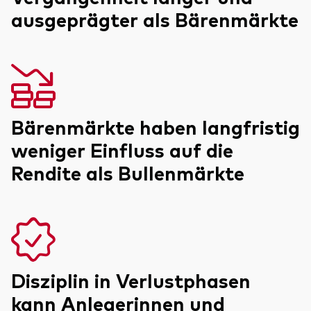
ausgeprägter als Bärenmärkte
Ressourcen
Marktvolatilität
Bärenmärkte haben langfristig
Research
weniger Einfluss auf die
Rendite als Bullenmärkte
Anbieterliste
Vanguard Modellportfolios
Vanguard Beratungsstudie
Disziplin in Verlustphasen
kann Anlegerinnen und