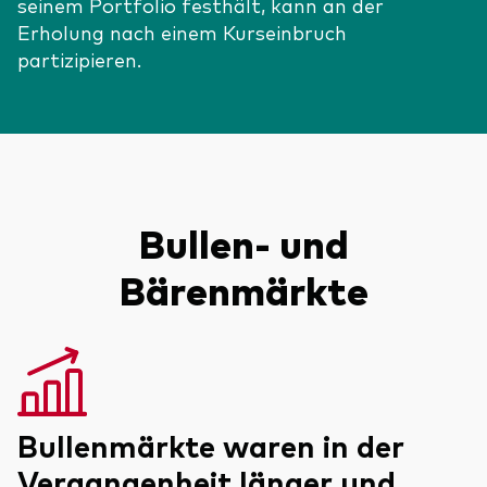
seinem Portfolio festhält, kann an der
Benchmark-Anbieter
Erholung nach einem Kurseinbruch
Ihr Wissenshub: Studien & Analysen
Fondsdokumente und Richtlinien
partizipieren.
Vanguard Produkte kaufen
Betrugsprävention
Index-Exposure-Analyse
Bullen- und
Bärenmärkte
Dokumente, die Vertrauen schaffen
Bullenmärkte waren in der
Vergangenheit länger und