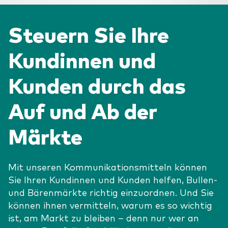
Aktien
Über Vanguard
Aktive Fonds
Steuern Sie Ihre
Anleihen
Kundinnen und
ESG / SRI
Events
Kunden durch das
ETFs
Indexfonds
Auf und Ab der
Säulen
LifeStrategy
Märkte
Erfolgreiche Unternehmensführung
Modellportfolios
Kontakt
Kundenbeziehungen
Multi-asset
Mit unseren Kommunikationsmitteln können
Financial Planning
Money market
Sie Ihren Kundinnen und Kunden helfen, Bullen-
Investment Know how
und Bärenmärkte richtig einzuordnen. Und Sie
können ihnen vermitteln, warum es so wichtig
Marktkommentare
Marktausblick 2026
Investieren mit uns
ist, am Markt zu bleiben – denn nur wer an