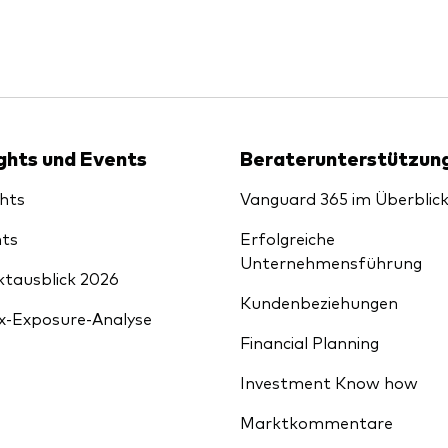
xfonds
eterliste
Strategy
uard Modellportfolios
llportfolios
uard Beratungsstudie
i-asset
ights und Events
Beraterunterstützun
ey market
ghts
Vanguard 365 im Überblic
ts
Erfolgreiche
Unternehmensführung
tausblick 2026
Kundenbeziehungen
x-Exposure-Analyse
Financial Planning
Investment Know how
Marktkommentare