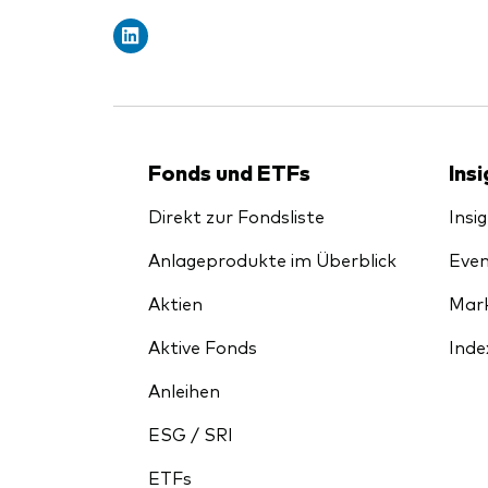
Inde
Anbi
Marktvolatilität
Life
Vang
Research
Mode
Vang
Mult
Fonds und ETFs
Ins
Mon
Direkt zur Fondsliste
Insi
Anlageprodukte im Überblick
Even
Aktien
Mark
Aktive Fonds
Inde
Anleihen
ESG / SRI
ETFs