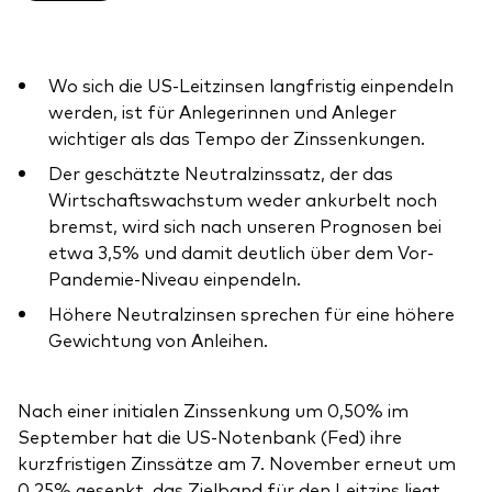
Benchmark-Anbieter
Ihr Wissenshub: Studien & Analysen
Fondsdokumente und Richtlinien
Wo sich die US-Leitzinsen langfristig einpendeln
Vanguard Produkte kaufen
werden, ist für Anlegerinnen und Anleger
Betrugsprävention
wichtiger als das Tempo der Zinssenkungen.
Der geschätzte Neutralzinssatz, der das
Wirtschaftswachstum weder ankurbelt noch
Index-Exposure-Analyse
bremst, wird sich nach unseren Prognosen bei
etwa 3,5% und damit deutlich über dem Vor-
Pandemie-Niveau einpendeln.
Höhere Neutralzinsen sprechen für eine höhere
Dokumente, die Vertrauen schaffen
Gewichtung von Anleihen.
Nach einer initialen Zinssenkung um 0,50% im
September hat die US-Notenbank (Fed) ihre
kurzfristigen Zinssätze am 7. November erneut um
0,25% gesenkt, das Zielband für den Leitzins liegt