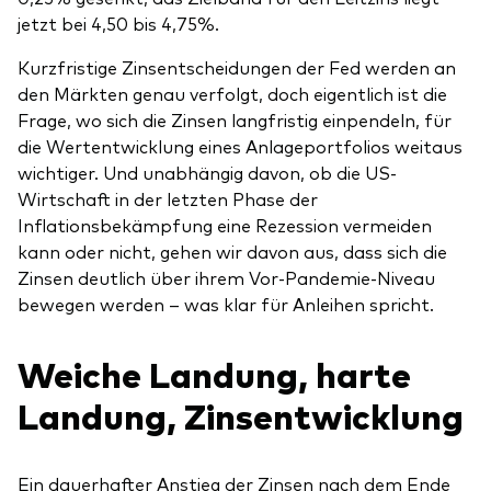
jetzt bei 4,50 bis 4,75%.
Kurzfristige Zinsentscheidungen der Fed werden an
den Märkten genau verfolgt, doch eigentlich ist die
Frage, wo sich die Zinsen langfristig einpendeln, für
Ressourcen
die Wertentwicklung eines Anlageportfolios weitaus
wichtiger. Und unabhängig davon, ob die US-
Marktvolatilität
Wirtschaft in der letzten Phase der
Research
Inflationsbekämpfung eine Rezession vermeiden
kann oder nicht, gehen wir davon aus, dass sich die
Zinsen deutlich über ihrem Vor-Pandemie-Niveau
bewegen werden – was klar für Anleihen spricht.
Anbieterliste
Vanguard Modellportfolios
Weiche Landung, harte
Vanguard Beratungsstudie
Landung, Zinsentwicklung
Ein dauerhafter Anstieg der Zinsen nach dem Ende