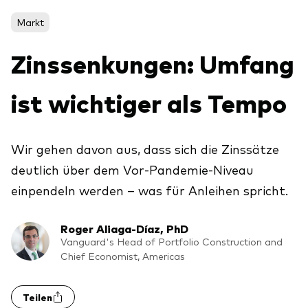
Aktien
Über Vanguard
Markt
Aktive Fonds
Zinssenkungen: Umfang
Anleihen
ESG / SRI
ist wichtiger als Tempo
Events
ETFs
Indexfonds
Wir gehen davon aus, dass sich die Zinssätze
Säulen
LifeStrategy
deutlich über dem Vor-Pandemie-Niveau
Erfolgreiche Unternehmensführung
Modellportfolios
einpendeln werden – was für Anleihen spricht.
Kontakt
Kundenbeziehungen
Multi-asset
Roger Aliaga-Díaz, PhD
Financial Planning
Money market
Vanguard's Head of Portfolio Construction and
Investment Know how
Chief Economist, Americas
Marktkommentare
Marktausblick 2026
Investieren mit uns
Teilen