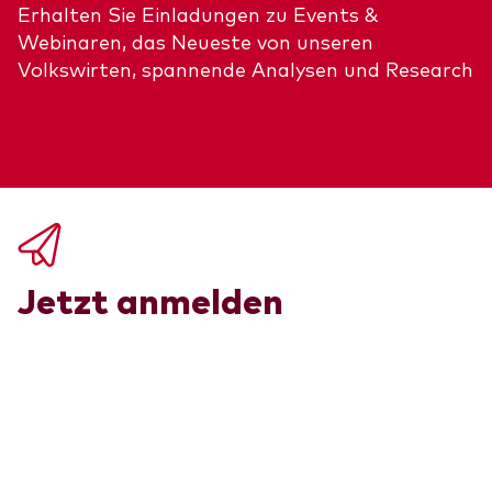
Aktien
Erhalten Sie Einladungen zu Events &
Über Vanguard
Webinaren, das Neueste von unseren
Aktive Fonds
Volkswirten, spannende Analysen und Research
Anleihen
ESG / SRI
Events
ETFs
Indexfonds
Säulen
LifeStrategy
Erfolgreiche Unternehmensführung
Jetzt anmelden
Modellportfolios
Kontakt
Kundenbeziehungen
Multi-asset
Financial Planning
Money market
Investment Know how
Marktkommentare
Marktausblick 2026
Investieren mit uns