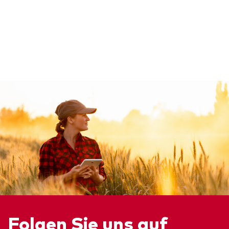
Benchmark-Anbieter
Ihr Wissenshub: Studien & Analysen
Fondsdokumente und Richtlinien
Vanguard Produkte kaufen
Betrugsprävention
Index-Exposure-Analyse
Dokumente, die Vertrauen schaffen
Folgen Sie uns auf