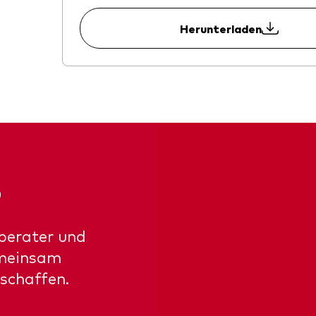
Herunterladen
5
berater und
emeinsam
 schaffen.