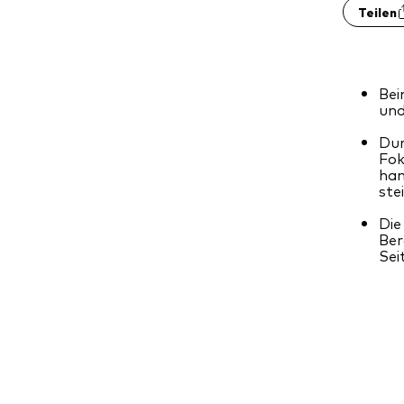
Teilen
Bei
und
Dur
Fok
han
ste
Die
Ber
Sei