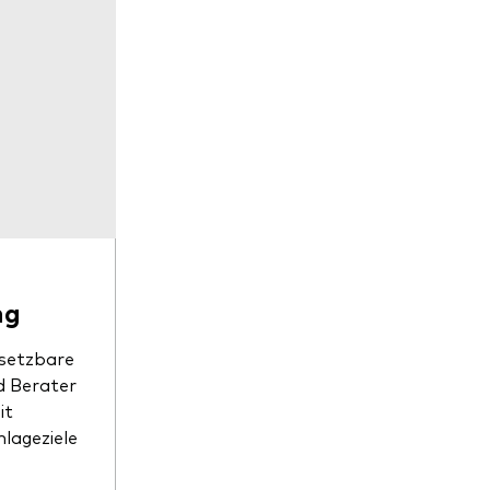
r
ng
msetzbare
d Berater
it
lageziele