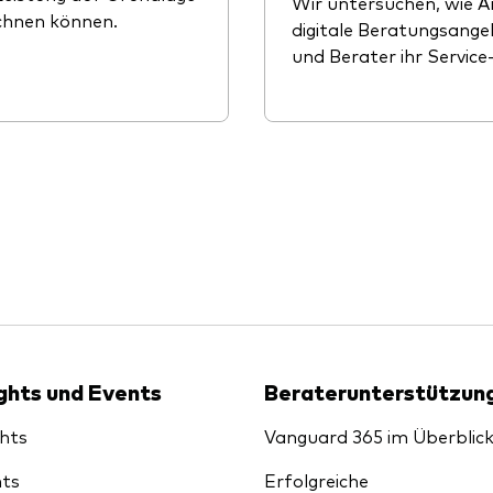
Wir untersuchen, wie A
chnen können.
digitale Beratungsang
und Berater ihr Servic
ights und Events
Beraterunterstützun
ghts
Vanguard 365 im Überblic
ts
Erfolgreiche