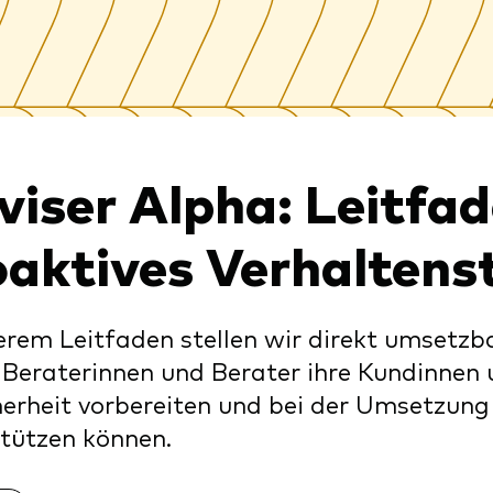
xfonds
eterliste
Strategy
uard Modellportfolios
llportfolios
uard Beratungsstudie
i-asset
viser Alpha: Leitfad
ey market
oaktives Verhaltens
erem Leitfaden stellen wir direkt umsetzba
Beraterinnen und Berater ihre Kundinnen
erheit vorbereiten und bei der Umsetzung 
tützen können.