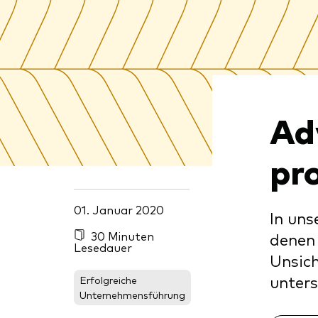
Inde
Anbi
Marktvolatilität
Life
Vang
Research
Mode
Vang
Mult
Ad
Mon
pr
01. Januar 2020
In uns
30 Minuten
denen 
Lesedauer
Unsich
unters
Erfolgreiche
Unternehmensführung