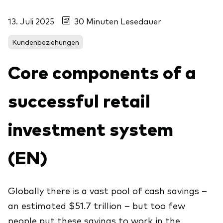
Aktien
Über Vanguard
13. Juli 2025
30 Minuten Lesedauer
Aktive Fonds
Anleihen
Kundenbeziehungen
ESG / SRI
Core components of a
Events
ETFs
successful retail
Indexfonds
Säulen
LifeStrategy
investment system
Erfolgreiche Unternehmensführung
Modellportfolios
Kontakt
Kundenbeziehungen
(EN)
Multi-asset
Financial Planning
Money market
Investment Know how
Globally there is a vast pool of cash savings –
Marktkommentare
an estimated $51.7 trillion – but too few
Marktausblick 2026
Investieren mit uns
people put these savings to work in the