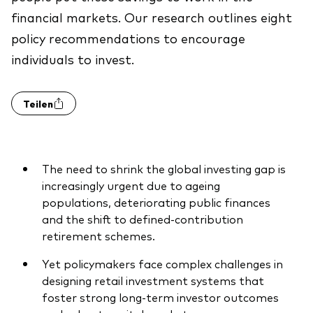
Benchmark-Anbieter
financial markets. Our research outlines eight
Ihr Wissenshub: Studien & Analysen
Fondsdokumente und Richtlinien
policy recommendations to encourage
individuals to invest.
Vanguard Produkte kaufen
Betrugsprävention
Teilen
Index-Exposure-Analyse
The need to shrink the global investing gap is
increasingly urgent due to ageing
populations, deteriorating public finances
Dokumente, die Vertrauen schaffen
and the shift to defined-contribution
retirement schemes.
Yet policymakers face complex challenges in
designing retail investment systems that
foster strong long-term investor outcomes