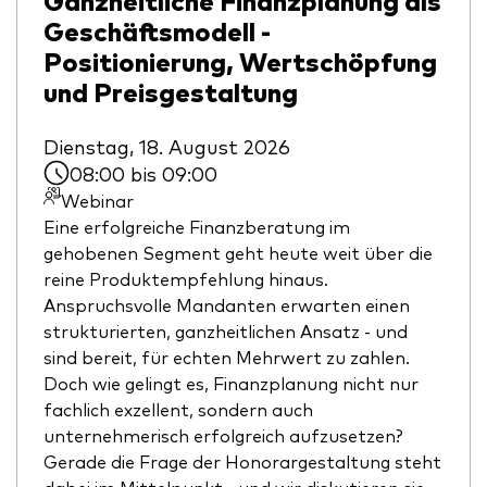
Benchmark-Anbieter
Geschäftsmodell -
Ihr Wissenshub: Studien & Analysen
Fondsdokumente und Richtlinien
Positionierung, Wertschöpfung
und Preisgestaltung
Vanguard Produkte kaufen
Betrugsprävention
Dienstag, 18. August 2026
08:00 bis 09:00
Webinar
Index-Exposure-Analyse
Eine erfolgreiche Finanzberatung im
gehobenen Segment geht heute weit über die
reine Produktempfehlung hinaus.
Anspruchsvolle Mandanten erwarten einen
Dokumente, die Vertrauen schaffen
strukturierten, ganzheitlichen Ansatz - und
sind bereit, für echten Mehrwert zu zahlen.
Doch wie gelingt es, Finanzplanung nicht nur
fachlich exzellent, sondern auch
unternehmerisch erfolgreich aufzusetzen?
Gerade die Frage der Honorargestaltung steht
dabei im Mittelpunkt - und wir diskutieren sie