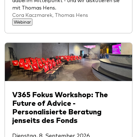
mit Thomas Hens.
Cora Kaczmarek, Thomas Hens
Webinar
Ressourcen
Marktvolatilität
Research
Anbieterliste
V365 Fokus Workshop: The
Vanguard Modellportfolios
Future of Advice -
Personalisierte Beratung
Vanguard Beratungsstudie
jenseits des Fonds
Dienstag, 8. September 2026