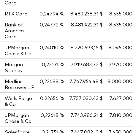
Corp
RTX Corp
0,24794 %
8.489.238,31 $
8.555.000
Bank of
0,24772 %
8.481.422,31 $
8.535.000
America
Corp
JPMorgan
0,24010 %
8.220.593,15 $
8.045.000
Chase & Co
Morgan
0,23131 %
7.919.683,72 $
7.970.000
Stanley
Medline
0,22688 %
7.767.954,48 $
8.000.000
Borrower LP
Wells Fargo
0,22656 %
7.757.030,43 $
7.627.000
& Co
JPMorgan
0,22618 %
7.743.986,21 $
7.810.000
Chase & Co
Salesforce
0,21751 %
7.447.082,13 $
7.450.000