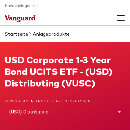
Skip to main content
Privatanleger
Startseite
Anlageprodukte
Indexfonds & ETFs
Back to main menu
USD Corporate 1-3 Year Bond UCITS ETF
USD Corporate 1-3 Year
Wissen
Bond UCITS ETF - (USD)
Produkte handeln
Back to main menu
Veranstaltungen
Distributing (VUSC)
Anbieterliste
Aktuelles
Produkte im Überblick
Über uns
VERFÜGBAR IN ANDEREN ANTEILSKLASSEN
Produktliste
(USD) Distributing
Back to main menu
Fondsdokumente
Jetzt investieren