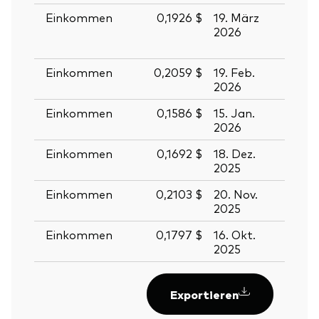
Einkommen
0,1926 $
19. März
20.
2026
März
2026
Einkommen
0,2059 $
19. Feb.
20. F
2026
2026
Einkommen
0,1586 $
15. Jan.
16. J
2026
2026
Einkommen
0,1692 $
18. Dez.
19. D
2025
2025
Einkommen
0,2103 $
20. Nov.
21. N
2025
2025
Einkommen
0,1797 $
16. Okt.
17. O
2025
2025
Exportieren