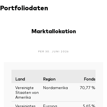
Portfoliodaten
Marktallokation
PER 30. JUNI 2026
Land
Region
Fonds
Verg
Vereinigte
Nordamerika
70,77 %
Staaten von
Amerika
Vereinigtes
Europa
5,65 %