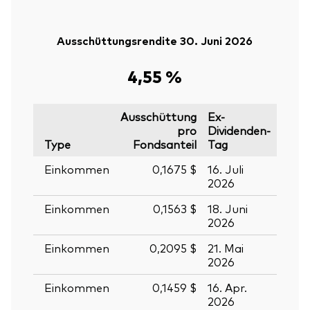
Ausschüttungsrendite 30. Juni 2026
4,55 %
Ausschüttung
Ex-
pro
Dividenden-
Type
Fondsanteil
Tag
Stich
Einkommen
0,1675 $
16. Juli
17. Ju
2026
2026
Einkommen
0,1563 $
18. Juni
19. J
2026
2026
Einkommen
0,2095 $
21. Mai
22. M
2026
2026
Einkommen
0,1459 $
16. Apr.
17. Ap
2026
2026