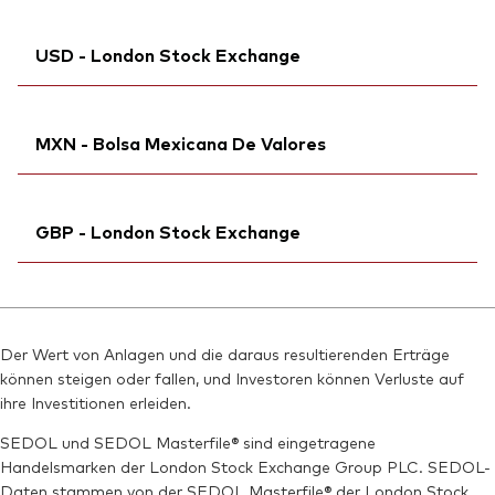
SEDOL:
Börsenticker:
BF4JQZ4
VUSC
SEDOL:
Ticker iNav Bloomberg:
BGSF2P7
IVUSCCHF
WKN:
ISIN:
IE00BDD48R20
A2JCCL
USD - London Stock Exchange
Bloomberg:
VUSC SW
Reuters:
VUSC.DE
ISIN:
IE00BDD48R20
SEDOL:
Ticker iNav Bloomberg:
BF4JQZ4
IVDUCUSD
Reuters:
VUSC.S
MXN - Bolsa Mexicana De Valores
Bloomberg:
VDUC LN
SEDOL:
BF4JR17
ISIN:
IE00BDD48R20
Börsenticker:
Bloomberg:
VDUCN MM
VUSC
Reuters:
VDUC.L
GBP - London Stock Exchange
ISIN:
IE00BDD48R20
SEDOL:
BFN3K11
Reuters:
VDUCN.MX
Börsenticker:
Ticker iNav Bloomberg:
VDUC
IVUSCGBP
SEDOL:
BF2Y3Z0
Bloomberg:
VUSC LN
Der Wert von Anlagen und die daraus resultierenden Erträge
ISIN:
IE00BDD48R20
können steigen oder fallen, und Investoren können Verluste auf
Reuters:
VUSC.L
ihre Investitionen erleiden.
SEDOL:
BF4JR06
SEDOL und SEDOL Masterfile® sind eingetragene
Handelsmarken der London Stock Exchange Group PLC. SEDOL-
Börsenticker:
VUSC
Daten stammen von der SEDOL Masterfile® der London Stock