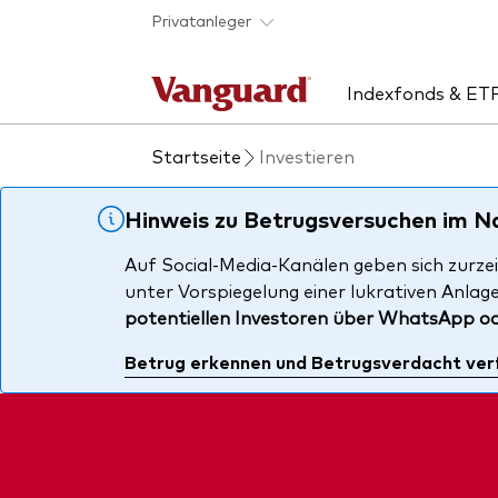
Skip to main content
Privatanleger
Indexfonds & ET
Startseite
Investieren
Produkte handeln
Aktuelles
Über uns
Uns
Rat
Anbieterliste
Unsere Mission
ETF
ETF
Hinweis zu Betrugsversuchen im 
Produkte im Überblick
Sicherheit
Inde
Unse
Auf Social-Media-Kanälen geben sich zurzei
unter Vorspiegelung einer lukrativen Anlag
Produktliste
Kontakt
Akti
potentiellen Investoren über WhatsApp o
Fondsdokumente
Anle
Betrug erkennen und Betrugsverdacht ver
Mult