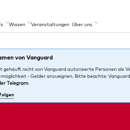
Fs
Wissen
Veranstaltungen
Über uns
er Angebot
geber
Im Fokus
s
-Wissen
Welt-ETFs
Namen von Vanguard
xfonds
re Anlageprinzipien
Länder-ETFs
t gehäuft nicht von Vanguard autorisierte Personen als V
emöglichkeit - Gelder anzueignen. Bitte beachte: Vanguar
en
LifeStrategy
der Telegram
.
ihen
folgen
i-Asset