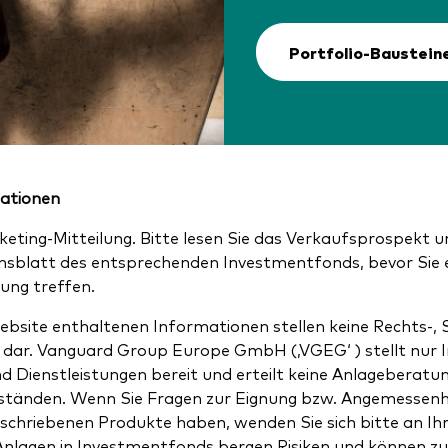
Portfolio-Baustein
mationen
rketing-Mitteilung. Bitte lesen Sie das Verkaufsprospekt 
nsblatt des entsprechenden Investmentfonds, bevor Sie e
ung treffen.
ebsite enthaltenen Informationen stellen keine Rechts-, 
dar. Vanguard Group Europe GmbH (‚VGEG‘ ) stellt nur 
d Dienstleistungen bereit und erteilt keine Anlageberatu
mständen. Wenn Sie Fragen zur Eignung bzw. Angemessenhe
hriebenen Produkte haben, wenden Sie sich bitte an Ih
Anlagen in Investmentfonds bergen Risiken und können z