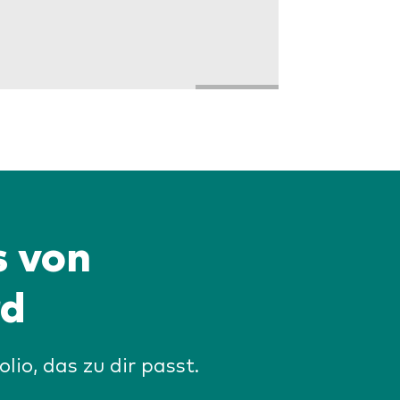
s von
rd
olio, das zu dir passt.