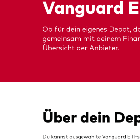
Vanguard E
Ob für dein eigenes Depot, d
gemeinsam mit deinem Finanzb
Übersicht der Anbieter.
Über dein De
Du kannst ausgewählte Vanguard ETFs 