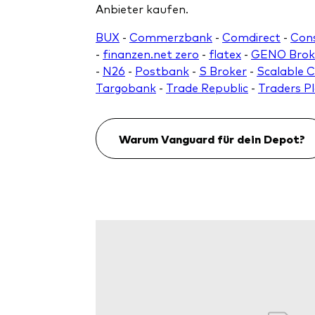
Anbieter kaufen.
BUX
-
Commerzbank
-
Comdirect
-
Con
-
finanzen.net zero
-
flatex
-
GENO Brok
-
N26
-
Postbank
-
S Broker
-
Scalable C
Targobank
-
Trade Republic
-
Traders P
Warum Vanguard für dein Depot?