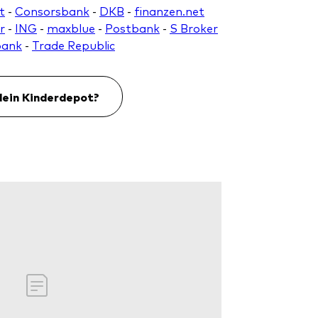
t
-
Consorsbank
-
DKB
-
finanzen.net
r
-
ING
-
maxblue
-
Postbank
-
S Broker
bank
-
Trade Republic
ein Kinderdepot?