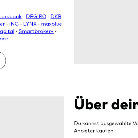
sorsbank
-
DEGIRO
-
DKB
er
-
ING
-
LYNX
-
maxblue
apital
-
Smartbroker+
-
lace
Über dei
Du kannst ausgewählte Va
Anbieter kaufen.