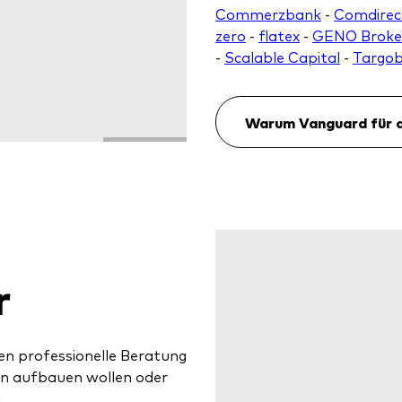
Commerzbank
-
Comdirec
zero
-
flatex
-
GENO Broke
-
Scalable Capital
-
Targo
Warum Vanguard für d
r
en professionelle Beratung
gen aufbauen wollen oder
.