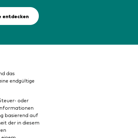
e entdecken
und das
ine endgültige
Steuer- oder
Informationen
ng basierend auf
it der in diesem
ren
u einem