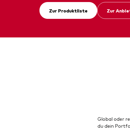
Zur Produktliste
Zur Anbie
Global oder re
du dein Portf