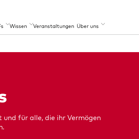
Fs
Wissen
Veranstaltungen
Über uns
er Angebot
geber
Im Fokus
s
-Wissen
Welt-ETFs
xfonds
re Anlageprinzipien
Länder-ETFs
en
LifeStrategy
s
ihen
i-Asset
 und für alle, die ihr Vermögen
n.