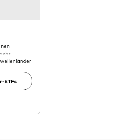
onen
mehr
hwellenländer
er-ETFs