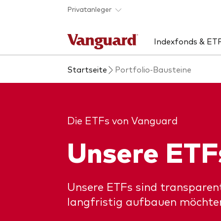
Skip to main content
Privatanleger
Indexfonds & ET
Startseite
Portfolio-Bausteine
Produkte handeln
Aktuelles
Über uns
Uns
Rat
Anbieterliste
Unsere Mission
ETF
ETF
Produkte im Überblick
Sicherheit
Inde
Unse
Die ETFs von Vanguard
Produktliste
Kontakt
Akti
Unsere ETF
Fondsdokumente
Anle
Mult
Unsere ETFs sind transparent
langfristig aufbauen möchte