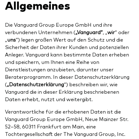
Allgemeines
Über uns
Unser Angebot
Unsere Mission
ETFs
Die Vanguard Group Europe GmbH und ihre
Sicherheit
Indexfonds
verbundenen Unternehmen (
„Vanguard“
, „
wir
“ oder
„
uns
“) legen großen Wert auf den Schutz und die
Kontakt
Aktien
Ratgeber
Sicherheit der Daten ihrer Kunden und potenziellen
Anleger. Vanguard kann bestimmte Daten erheben
Anleihen
ETF-Wissen
und speichern, um Ihnen eine Reihe von
Multi-Asset
Dienstleistungen anzubieten, darunter unser
Unsere Anlageprinzipien
Beraterprogramm. In dieser Datenschutzerklärung
(
„Datenschutzerklärung
“) beschreiben wir, wie
Im Fokus
Vanguard die in dieser Erklärung beschriebenen
Daten erhebt, nutzt und weitergibt.
Welt-ETFs
Verantwortliche für die erhobenen Daten ist die
Länder-ETFs
Vanguard Group Europe GmbH, Neue Mainzer Str.
LifeStrategy
52–58, 60311 Frankfurt am Main, eine
Tochtergesellschaft der The Vanguard Group, Inc.