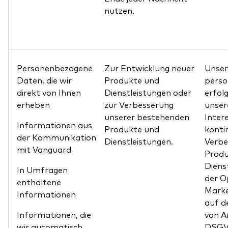
nutzen.
Personenbezogene
Zur Entwicklung neuer
Unser
Daten, die wir
Produkte und
pers
direkt von Ihnen
Dienstleistungen oder
erfol
erheben
zur Verbesserung
unser
unserer bestehenden
Inter
Informationen aus
Produkte und
konti
der Kommunikation
Dienstleistungen.
Verbe
mit Vanguard
Produ
Diens
In Umfragen
der O
enthaltene
Market
Informationen
auf d
Informationen, die
von Ar
wir automatisch
DSGVO