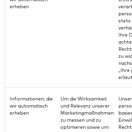
erheben
verar
pers
stets 
verhä
Ihre 
achte
Recht
zu wi
nachs
„Ihre
erläut
Informationen, die
Um die Wirksamkeit
Unser
wir automatisch
und Relevanz unserer
pers
erheben
Marketingmaßnahmen
basier
zu messen und zu
Einwil
optimieren sowie um
Recht