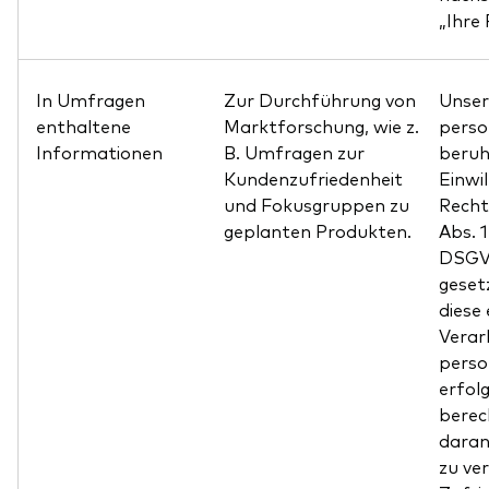
„Ihre
In Umfragen
Zur Durchführung von
Unser
enthaltene
Marktforschung, wie z.
pers
Informationen
B. Umfragen zur
beruh
Kundenzufriedenheit
Einwil
und Fokusgruppen zu
Recht
geplanten Produkten.
Abs. 
DSGVO
gesetz
diese
Verar
pers
erfol
berec
daran
zu ver