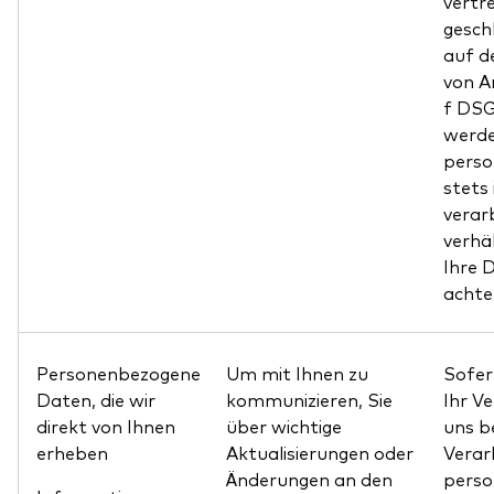
vertr
gesch
auf d
von A
f DSG
werde
pers
stets 
verarb
verhä
Ihre 
achte
Personenbezogene
Um mit Ihnen zu
Sofer
Daten, die wir
kommunizieren, Sie
Ihr V
direkt von Ihnen
über wichtige
uns be
erheben
Aktualisierungen oder
Verar
Änderungen an den
pers