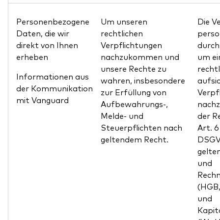
Personenbezogene
Um unseren
Die V
Daten, die wir
rechtlichen
pers
direkt von Ihnen
Verpflichtungen
durch 
erheben
nachzukommen und
um ei
unsere Rechte zu
recht
Informationen aus
wahren, insbesondere
aufsi
der Kommunikation
zur Erfüllung von
Verpf
mit Vanguard
Aufbewahrungs-,
nachz
Melde- und
der R
Steuerpflichten nach
Art. 
geltendem Recht.
DSGVO
gelte
und
Rechn
(HGB,
und
Kapit