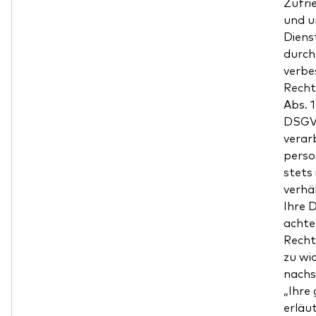
Zufri
und u
Diens
durch
verbes
Recht
Abs. 
DSGVO
verar
pers
stets 
verhä
Ihre 
achte
Recht
zu wi
nachs
„Ihre
erläut