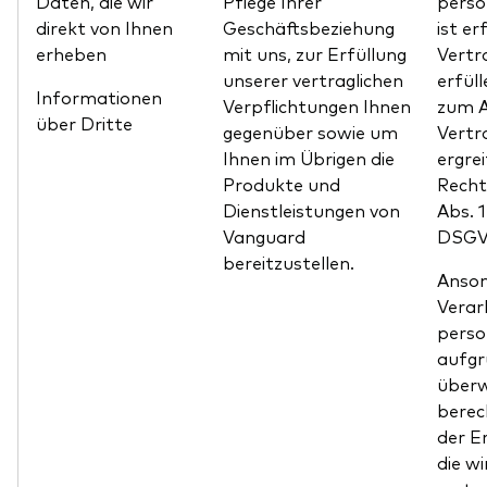
Daten, die wir
Pflege Ihrer
pers
direkt von Ihnen
Geschäftsbeziehung
ist er
erheben
mit uns, zur Erfüllung
Vertr
unserer vertraglichen
erfül
Informationen
Verpflichtungen Ihnen
zum A
über Dritte
gegenüber sowie um
Vertr
Ihnen im Übrigen die
ergrei
Produkte und
Recht
Dienstleistungen von
Abs. 
Vanguard
DSGV
bereitzustellen.
Anson
Verar
pers
aufgr
über
berec
der E
die wi