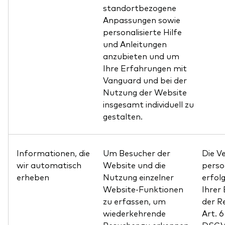
standortbezogene
Anpassungen sowie
personalisierte Hilfe
und Anleitungen
anzubieten und um
Ihre Erfahrungen mit
Vanguard und bei der
Nutzung der Website
insgesamt individuell zu
gestalten.
Informationen, die
Um Besucher der
Die V
wir automatisch
Website und die
pers
erheben
Nutzung einzelner
erfol
Website-Funktionen
Ihrer 
zu erfassen, um
der R
wiederkehrende
Art. 