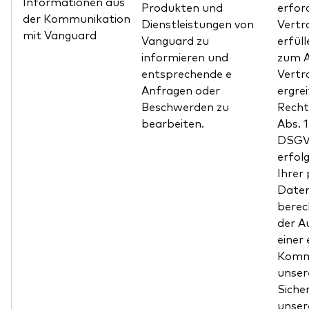
Informationen aus
Produkten und
erfor
der Kommunikation
Dienstleistungen von
Vertr
mit Vanguard
Vanguard zu
erfül
informieren und
zum A
entsprechende e
Vertr
Anfragen oder
ergrei
Beschwerden zu
Recht
bearbeiten.
Abs. 
DSGVO
erfol
Ihrer
Daten
berec
der A
einer 
Komm
unser
Siche
unser