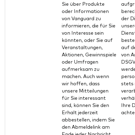
Sie über Produkte
aufgr
oder Informationen
berec
von Vanguard zu
der D
informieren, die für Sie
unser
von Interesse sein
Diens
könnten, oder Sie auf
beste
Veranstaltungen,
auf d
Aktionen, Gewinnspiele
von Ar
oder Umfragen
DSGVO
aufmerksam zu
werde
machen. Auch wenn
pers
wir hoffen, dass
stets 
unsere Mitteilungen
verarb
für Sie interessant
verhä
sind, können Sie den
Ihre 
Erhalt jederzeit
achte
abbestellen, indem Sie
den Abmeldelink am
Ende jeder Nachricht