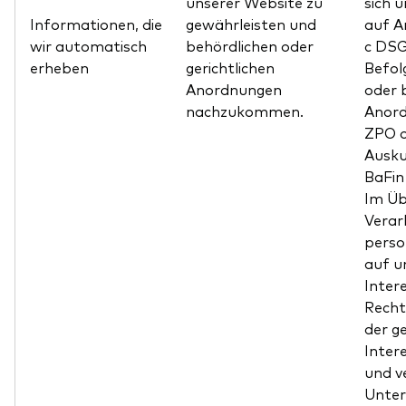
unserer Website zu
sich 
Informationen, die
gewährleisten und
auf A
wir automatisch
behördlichen oder
c DSG
erheben
gerichtlichen
Befol
Anordnungen
oder 
nachzukommen.
Anord
ZPO o
Ausku
BaFi
Im Übr
Verar
pers
auf u
Inter
Recht
der g
Inter
und v
Unte