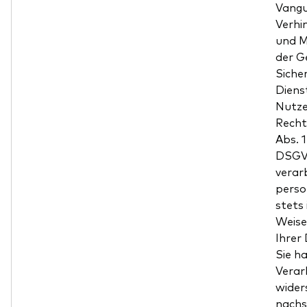
Vangu
Verhi
und M
der G
Siche
Diens
Nutzer
Recht
Abs. 
DSGVO
verar
pers
stets
Weise
Ihrer
Sie h
Verar
wider
nachs