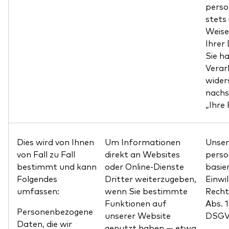
pers
stets
Weise
Ihrer
Sie h
Verar
wider
nachs
„Ihre
Dies wird von Ihnen
Um Informationen
Unser
von Fall zu Fall
direkt an Websites
pers
bestimmt und kann
oder Online-Dienste
basier
Folgendes
Dritter weiterzugeben,
Einwil
umfassen:
wenn
Sie bestimmte
Recht
Funktionen auf
Abs. 
Personenbezogene
unserer Website
DSGV
Daten, die wir
genutzt haben — etwa