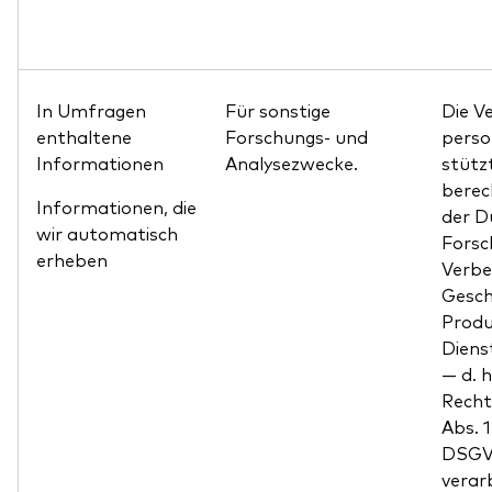
In Umfragen
Für sonstige
Die V
enthaltene
Forschungs- und
pers
Informationen
Analysezwecke.
stütz
berec
Informationen, die
der D
wir automatisch
Forsc
erheben
Verbe
Gesch
Produ
Diens
— d. h
Recht
Abs. 
DSGVO
verar