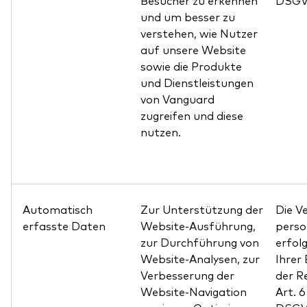
Besucher zu erkennen
DSGV
und um besser zu
verstehen, wie Nutzer
auf unsere Website
sowie die Produkte
und Dienstleistungen
von Vanguard
zugreifen und diese
nutzen.
Automatisch
Zur Unterstützung der
Die V
erfasste Daten
Website-Ausführung,
pers
zur Durchführung von
erfol
Website-Analysen, zur
Ihrer 
Verbesserung der
der R
Website-Navigation
Art. 