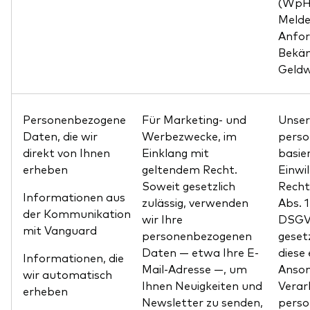
(WpHG
Melde
Anfor
Bekä
Geldw
Personenbezogene
Für Marketing- und
Unser
Daten, die wir
Werbezwecke, im
pers
direkt von Ihnen
Einklang mit
basier
erheben
geltendem Recht.
Einwil
Soweit gesetzlich
Recht
Informationen aus
zulässig, verwenden
Abs. 
der Kommunikation
wir Ihre
DSGVO
mit Vanguard
personenbezogenen
gesetz
Daten — etwa Ihre E-
diese 
Informationen, die
Mail-Adresse —, um
Anson
wir automatisch
Ihnen Neuigkeiten und
Verar
erheben
Newsletter zu senden,
pers