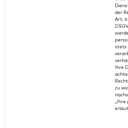
Dienst
der R
Art. 
DSGVO
werde
pers
stets 
verarb
verhä
Ihre 
achte
Recht
zu wi
nachs
„Ihre
erläut