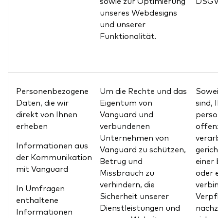
sowie zur Optimierung
DSGV
unseres Webdesigns
und unserer
Funktionalität.
Personenbezogene
Um die Rechte und das
Sowei
Daten, die wir
Eigentum von
sind, 
direkt von Ihnen
Vanguard und
pers
erheben
verbundenen
offen
Unternehmen von
verar
Informationen aus
Vanguard zu schützen,
geric
der Kommunikation
Betrug und
einer
mit Vanguard
Missbrauch zu
oder 
verhindern, die
verbi
In Umfragen
Sicherheit unserer
Verpf
enthaltene
Dienstleistungen und
nachz
Informationen