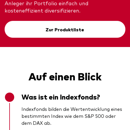
Anleger ihr Portfolio einfach und
Über uns
Unser Angebot
kosteneffizient diversifizieren.
Unsere Mission
ETFs
Sicherheit
Indexfonds
Zur Produktliste
Kontakt
Aktien
Ratgeber
Anleihen
ETF-Wissen
Multi-Asset
Unsere Anlageprinzipien
Auf einen Blick
Im Fokus
Welt-ETFs
Was ist ein Indexfonds?
Länder-ETFs
Indexfonds bilden die Wertentwicklung eines
LifeStrategy
bestimmten Index wie dem S&P 500 oder
dem DAX ab.