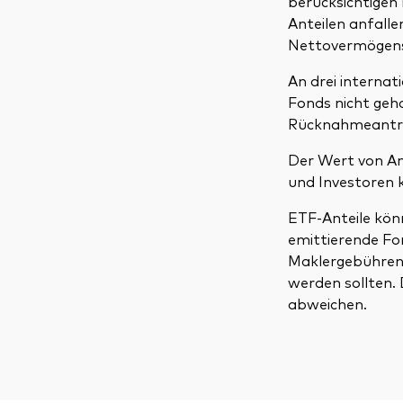
berücksichtigen
Anteilen anfall
Nettovermögensw
An drei interna
Fonds nicht geh
Rücknahmeantr
Der Wert von An
und Investoren k
ETF-Anteile kön
emittierende Fo
Maklergebühren 
werden sollten.
abweichen.