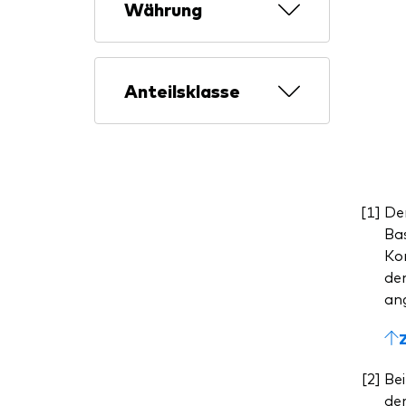
Währung
Anteilsklasse
De
Bas
Kom
dem
ang
Bei
de