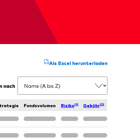
Als Excel herunterladen
n nach
[1]
[2]
trategie
Fondsvolumen
Risiko
Gebühr