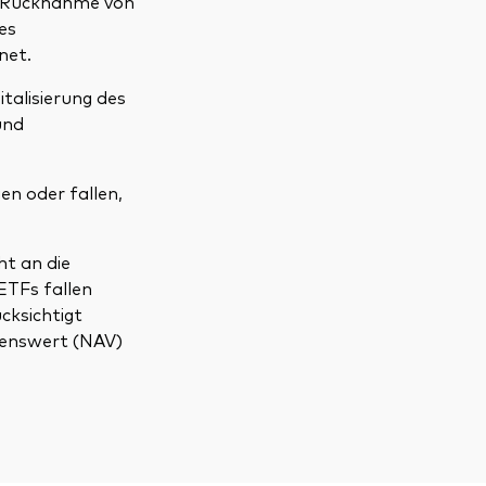
d Rücknahme von
es
net.
talisierung des
und
en oder fallen,
ht an die
ETFs fallen
cksichtigt
genswert (NAV)