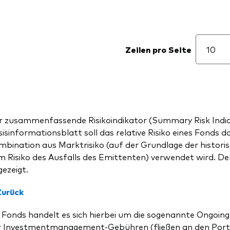
Zeilen pro Seite
r zusammenfassende Risikoindikator (Summary Risk Indica
isinformationsblatt soll das relative Risiko eines Fonds d
bination aus Marktrisiko (auf der Grundlage der historisch
 Risiko des Ausfalls des Emittenten) verwendet wird. Der 
ezeigt.
Zurück
 Fonds handelt es sich hierbei um die sogenannte Ongoing
r Investmentmanagement-Gebühren (fließen an den Portfo