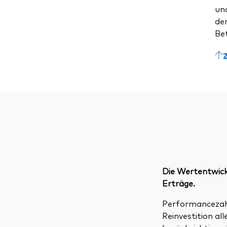
un
dem
Be
Die Wertentwickl
Erträge.
Performancezahle
Reinvestition a