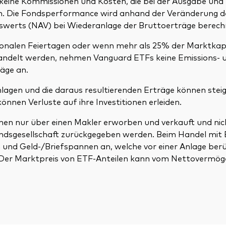
 keine Kommissionen und Kosten, die bei der Ausgabe un
en. Die Fondsperformance wird anhand der Veränderung d
erts (NAV) bei Wiederanlage der Bruttoerträge berech
tionalen Feiertagen oder wenn mehr als 25% der Marktkapi
andelt werden, nehmen Vanguard ETFs keine Emissions- 
äge an.
lagen und die daraus resultierenden Erträge können steig
önnen Verluste auf ihre Investitionen erleiden.
nen nur über einen Makler erworben und verkauft und nic
ndsgesellschaft zurückgegeben werden. Beim Handel mit 
und Geld-/Briefspannen an, welche vor einer Anlage berü
 Der Marktpreis von ETF-Anteilen kann vom Nettovermö