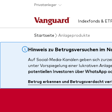
Skip to main content
Privatanleger
Indexfonds & ET
Startseite
Anlageprodukte
Produkte handeln
Aktuelles
Über uns
Uns
Rat
Anbieterliste
Unsere Mission
ETF
ETF
Hinweis zu Betrugsversuchen im 
Produkte im Überblick
Sicherheit
Inde
Unse
Auf Social-Media-Kanälen geben sich zurzei
unter Vorspiegelung einer lukrativen Anlag
Produktliste
Kontakt
Akti
potentiellen Investoren über WhatsApp o
Fondsdokumente
Anle
Betrug erkennen und Betrugsverdacht ver
Mult