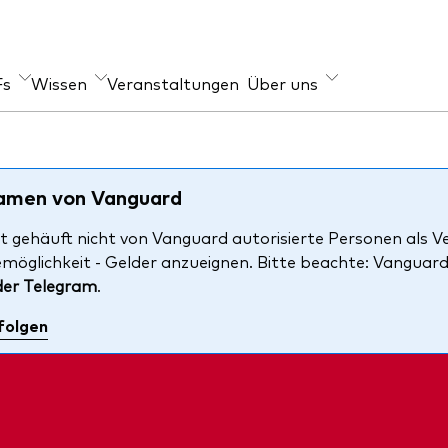
Fs
Wissen
Veranstaltungen
Über uns
er Angebot
geber
Im Fokus
s
-Wissen
Welt-ETFs
Namen von Vanguard
xfonds
re Anlageprinzipien
Länder-ETFs
t gehäuft nicht von Vanguard autorisierte Personen als V
emöglichkeit - Gelder anzueignen. Bitte beachte: Vanguar
en
LifeStrategy
der Telegram
.
ihen
folgen
i-Asset