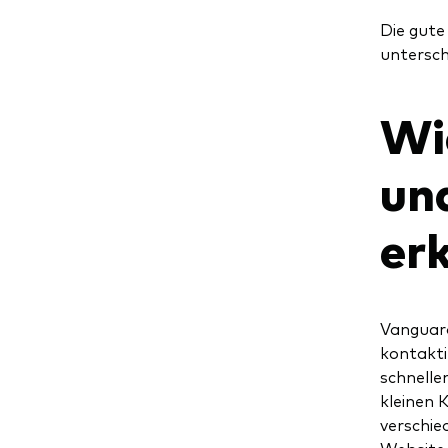
Die gute
untersch
Wi
un
er
Vanguard
kontakti
schnelle
kleinen 
verschie
Website 