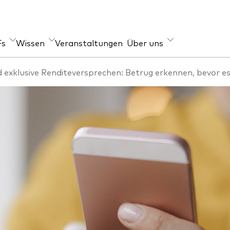
Fs
Wissen
Veranstaltungen
Über uns
 exklusive Renditeversprechen: Betrug erkennen, bevor es
er Angebot
geber
Im Fokus
s
-Wissen
Welt-ETFs
xfonds
re Anlageprinzipien
Länder-ETFs
en
LifeStrategy
ihen
i-Asset