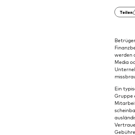
Teilen
Betrüger
Finanzbe
werden d
Media od
Unterneh
missbra
Ein typi
Gruppe e
Mitarbei
scheinba
ausländi
Vertraue
Gebühren