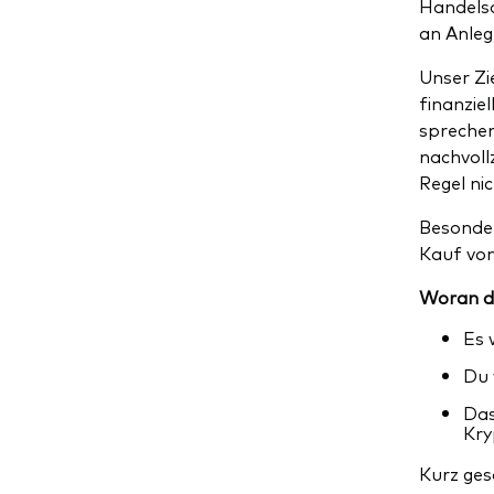
Handelsa
an Anleg
Unser Zie
finanzie
sprechen
nachvoll
Regel ni
Besonder
Kauf vo
Woran d
Es 
Du 
Das
Kry
Kurz ges