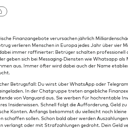
ische Finanzangebote verursachen jährlich Milliardenschäd
trug verlieren Menschen in Europa jedes Jahr über vier Mi
abei immer raffinierter: Betrüger schalten professionell
er geben sich bei Messaging-Diensten wie Whatsapp als M
men aus. Immer öfter wird dabei auch der Name etablie
ucht.
scher Betrugsfall: Du wirst über WhatsApp oder Telegram i
ingeladen. In der Chatgruppe treten angebliche Finanzex
tende von Vanguard aus. Sie werben für hochrentable In
res Insiderwissen. Schnell folgt die Aufforderung, Geld zu
sche Konten. Anfangs bekommst du vielleicht noch klein
n schaffen sollen. Schon bald aber werden Auszahlungen 
 verlangt oder mit Strafzahlungen gedroht. Dein Geld ve