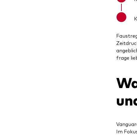
K
Faustreg
Zeitdruc
angeblic
frage li
Wa
un
Vanguard
Im Fokus