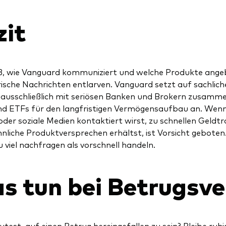
zit
ß, wie Vanguard kommuniziert und welche Produkte ange
ische Nachrichten entlarven. Vanguard setzt auf sachlic
 ausschließlich mit seriösen Banken und Brokern zusamme
d ETFs für den langfristigen Vermögensaufbau an. Wen
oder soziale Medien kontaktiert wirst, zu schnellen Geldt
liche Produktversprechen erhältst, ist Vorsicht geboten. 
u viel nachfragen als vorschnell handeln.
s tun bei Betrugsve
test, auf einen Betrug hereingefallen zu sein? Bleibe ruhig