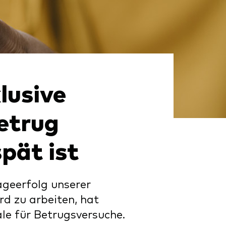
lusive
etrug
pät ist
ageerfolg unserer
rd zu arbeiten, hat
le für Betrugsversuche.