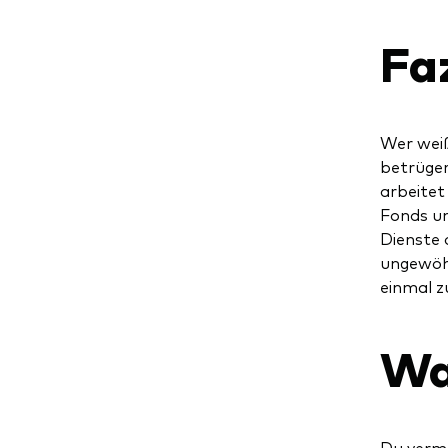
Fa
Wer wei
betrüger
arbeitet
Fonds un
Dienste 
ungewöhn
einmal z
Wa
Du vermu