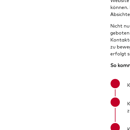
können. 
Absichte
Nicht nu
geboten 
Kontakta
zu beweg
erfolgt s
So kommu
K
K
z
K