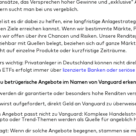
nsätze, das Versprechen hoher Gewinne und „exklusive“ A
ern sucht man bei uns vergeblich.
l ist es dir dabei zu helfen, eine langfristige Anlagestrat
llen Ziele erreichen kannst. Wenn wir bestimmte Märkte,
 wir offen über ihre Chancen und Risiken. Unsere Rendit
ziehbar mit Quellen belegt, beziehen sich auf ganze Märkt
cht auf einzelne Produkte oder kurzfristige Zeiträume.
s wichtig: Privatanleger in Deutschland können nicht dire
n ETFs erfolgt immer über
lizenzierte Banken oder seriöse
u betrügerische Angebote im Namen von Vanguard erken
werden dir garantierte oder besonders hohe Renditen versp
wirst aufgefordert, direkt Geld an Vanguard zu überweisen
 Angebot passt nicht zu Vanguard: Komplexe Handelsstra
pto oder Trend-Themen werden als Quelle für angeblich 
agt: Wenn dir solche Angebote begegnen, stammen sie mit