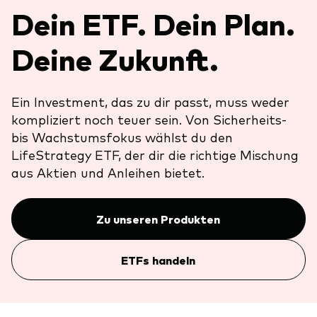
Dein ETF. Dein Plan.
Über uns
Unser Angebot
Unsere Mission
ETFs
Deine Zukunft.
Sicherheit
Indexfonds
Kontakt
Aktien
Ein Investment, das zu dir passt, muss weder
Ratgeber
kompliziert noch teuer sein. Von Sicherheits-
Anleihen
ETF-Wissen
bis Wachstumsfokus wählst du den
Multi-Asset
LifeStrategy ETF, der dir die richtige Mischung
Unsere Anlageprinzipien
aus Aktien und Anleihen bietet.
Im Fokus
Zu unseren Produkten
Welt-ETFs
Länder-ETFs
ETFs handeln
LifeStrategy