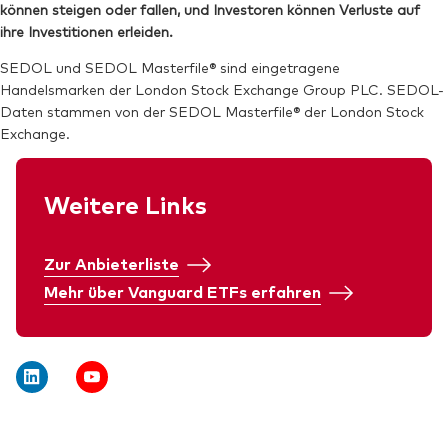
können steigen oder fallen, und Investoren können Verluste auf
SEDOL:
BN2YCF9
ISIN:
IE00BMVB5M21
ihre Investitionen erleiden.
Reuters:
V40A.DE
SEDOL und SEDOL Masterfile® sind eingetragene
Handelsmarken der London Stock Exchange Group PLC. SEDOL-
SEDOL:
BN2YCD7
Daten stammen von der SEDOL Masterfile® der London Stock
Exchange.
Weitere Links
Zur Anbieterliste
Mehr über Vanguard ETFs erfahren